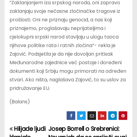
“Zaklanjanjem iza srpskog naroda, oni zapravo
zaklanjaju svoje nečasne zločinačke tragove iz
prošlosti. Oni ne priznaju genocid, a nas koji
priznajemo, proglašavaju neprijateljima i
cjelokupni srpski narod stavljaju u ulogu taoca
njihove politike rata i ratnih zločina”- rekla je
Zajović. Podsjetila je da nije dovoljan pritisak
Međunarodne zajednice već postoje i doređeni
dokumenti koji Srbiju mogu primorati na određen
stvari. Ako ništa, naglašava Zajović, to su uslov za
pridružavanje EU.
(Balans)
Hiljade ljudi
Josep Borrell o Srebrenici:
P