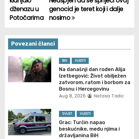
klanjalo
Neuspjeh da se spriječi ovaj
o
dženazu u
genocid je teret koji i dalje
Potočarima
nosimo
s
t
n
Povezani članci
a
BIH
VIJESTI
v
Na današnji dan rođen Alija
Izetbegović: Život obilježen
i
zatvorom, ratom i borbom za
Bosnu i Hercegovinu
g
Aug 8, 2026
Natasa Tadic
a
SVIJET
VIJESTI
t
Grac: Turčin napao
beskućnike, među njima i
i
državljanina BiH