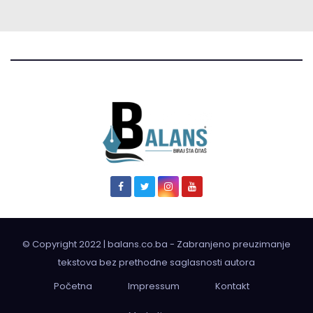
© Copyright 2022 | balans.co.ba - Zabranjeno preuzimanje
tekstova bez prethodne saglasnosti autora
Početna
Impressum
Kontakt