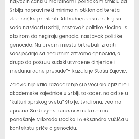
najvećih šansi u moralnom i političkom smislu da
Srbija napravi neki minimalni otklon od tereta
zločinačke prošlosti. Ali budući da su oni koji su
sada na vlasti u Srbiji, nastavak politike zločina i s
obzirom da negiraju genocid, nastavak politike
genocida. Na prvom mjestu bi trebali izraziti
saosjećanje sa nedužnim žrtvama genocida, a
drugo da poštuju sudski utvrđene činjenice i
međunarodne presude”- kazala je Staša Zajović.
Zajović nije krila razočarenje što veći dio opizicije i
akademske zajednice u Srbiji, također, nalazi se u
“kulturi sprskog sveta” što je, tvrdi ona, veoma
opasno. Sa druge strane, osvrnula se i na
ponašanje Milorada Dodika i Aleksandra Vučića u
kontekstu priče o genocidu.