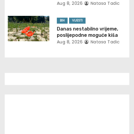
Aug 8, 2026
Natasa Tadic
o
n
BIH
VIJESTI
Danas nestabilno vrijeme,
poslijepodne moguće kiša
Aug 8, 2026
Natasa Tadic