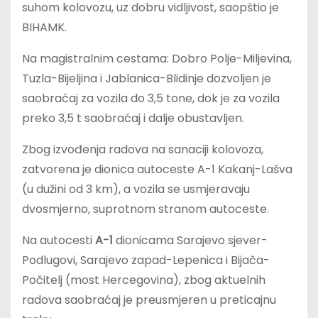
suhom kolovozu, uz dobru vidljivost, saopštio je
BIHAMK.
Na magistralnim cestama: Dobro Polje-Miljevina,
Tuzla-Bijeljina i Jablanica-Blidinje dozvoljen je
saobraćaj za vozila do 3,5 tone, dok je za vozila
preko 3,5 t saobraćaj i dalje obustavljen.
Zbog izvođenja radova na sanaciji kolovoza,
zatvorena je dionica autoceste A-1 Kakanj-Lašva
(u dužini od 3 km), a vozila se usmjeravaju
dvosmjerno, suprotnom stranom autoceste.
Na autocesti
A-1
dionicama Sarajevo sjever-
Podlugovi, Sarajevo zapad-Lepenica i Bijača-
Počitelj (most Hercegovina), zbog aktuelnih
radova saobraćaj je preusmjeren u preticajnu