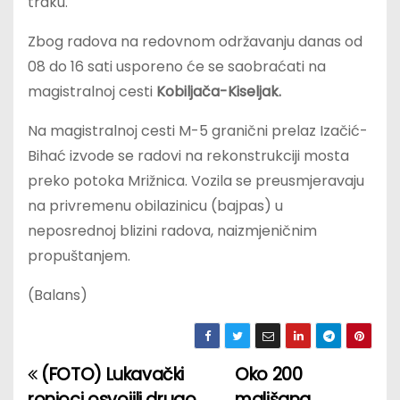
traku.
Zbog radova na redovnom održavanju danas od
08 do 16 sati usporeno će se saobraćati na
magistralnoj cesti
Kobiljača-Kiseljak.
Na magistralnoj cesti M-5 granični prelaz Izačić-
Bihać izvode se radovi na rekonstrukciji mosta
preko potoka Mrižnica. Vozila se preusmjeravaju
na privremenu obilazinicu (bajpas) u
neposrednoj blizini radova, naizmjeničnim
propuštanjem.
(Balans)
(FOTO) Lukavački
Oko 200
P
ronioci osvojili drugo
mališana