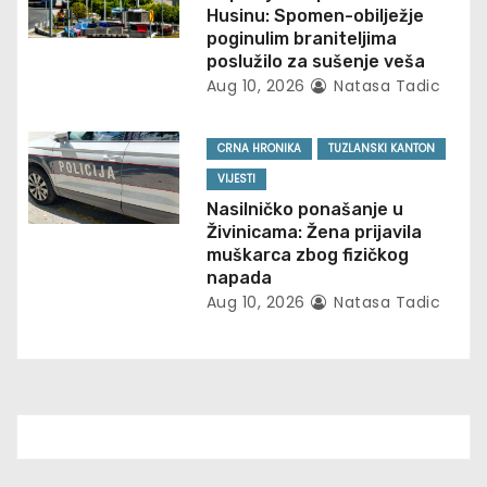
Husinu: Spomen-obilježje
o
poginulim braniteljima
poslužilo za sušenje veša
n
Aug 10, 2026
Natasa Tadic
CRNA HRONIKA
TUZLANSKI KANTON
VIJESTI
Nasilničko ponašanje u
Živinicama: Žena prijavila
muškarca zbog fizičkog
napada
Aug 10, 2026
Natasa Tadic