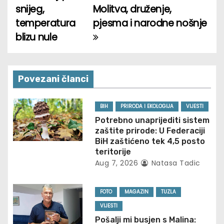
o
snijeg,
Molitva, druženje,
temperatura
pjesma i narodne nošnje
s
blizu nule
t
n
Povezani članci
a
v
BIH
PRIRODA I EKOLOGIJA
VIJESTI
Potrebno unaprijediti sistem
i
zaštite prirode: U Federaciji
BiH zaštićeno tek 4,5 posto
g
teritorije
Aug 7, 2026
Natasa Tadic
a
t
FOTO
MAGAZIN
TUZLA
VIJESTI
i
Pošalji mi busjen s Malina: