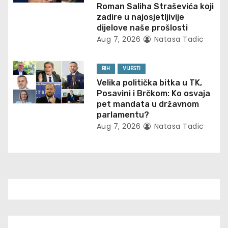
Roman Saliha Straševića koji
o
zadire u najosjetljivije
dijelove naše prošlosti
n
Aug 7, 2026
Natasa Tadic
BIH
VIJESTI
Velika politička bitka u TK,
Posavini i Brčkom: Ko osvaja
pet mandata u državnom
parlamentu?
Aug 7, 2026
Natasa Tadic