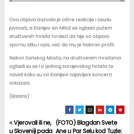
Ova objava izazvala je oštre reakcije i osudu
javnosti, a Đanijev sin Miloš se oglasio putem
društvenih mreža tvrdeći da nije on objavio
spornu sliku i opis, već da mu je hakiran profil.
Nakon Sanskog Mosta, na društvenim mrežama
oglasili su se i iz jednog sarajevskog hotela te
naveli kako su svi Đanijevi najavljeni koncerti
otkazani.
(Balans)
Vjerovali ili ne,
(FOTO) Blagdan Svete
P
u Sloveniji pada
Ane u Par Selu kod Tuzle: