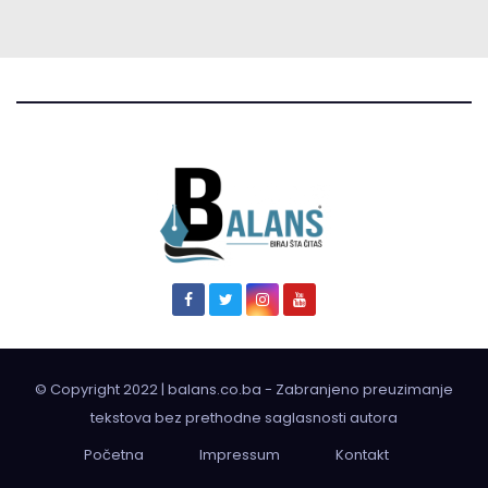
© Copyright 2022 | balans.co.ba - Zabranjeno preuzimanje
tekstova bez prethodne saglasnosti autora
Početna
Impressum
Kontakt