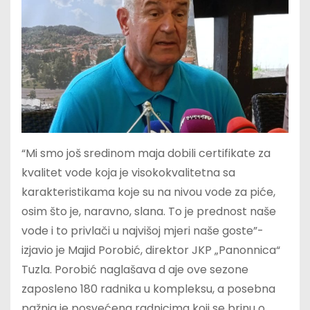
“Mi smo još sredinom maja dobili certifikate za
kvalitet vode koja je visokokvalitetna sa
karakteristikama koje su na nivou vode za piće,
osim što je, naravno, slana. To je prednost naše
vode i to privlači u najvišoj mjeri naše goste”-
izjavio je Majid Porobić, direktor JKP „Panonnica“
Tuzla. Porobić naglašava d aje ove sezone
zaposleno 180 radnika u kompleksu, a posebna
pažnja je posvećena radnicima koji se brinu o