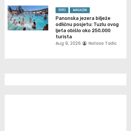
o
FOTO
MAGAZIN
n
Panonska jezera bilježe
odličnu posjetu: Tuzlu ovog
ljeta obišlo oko 250.000
turista
Aug 9, 2026
Natasa Tadic