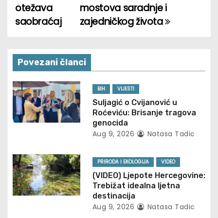
o
otežava
mostova saradnje i
saobraćaj
zajedničkog života
s
t
n
Povezani članci
a
BIH
VIJESTI
v
Suljagić o Cvijanović u
Roćeviću: Brisanje tragova
i
genocida
Aug 9, 2026
Natasa Tadic
g
PRIRODA I EKOLOGIJA
VIDEO
a
(VIDEO) Ljepote Hercegovine:
t
Trebižat idealna ljetna
destinacija
i
Aug 9, 2026
Natasa Tadic