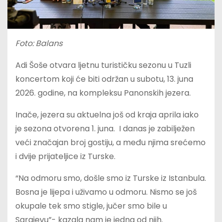
Foto: Balans
Adi Šoše otvara ljetnu turističku sezonu u Tuzli
koncertom koji će biti održan u subotu, 13. juna
2026. godine, na kompleksu Panonskih jezera.
Inače, jezera su aktuelna još od kraja aprila iako
je sezona otvorena 1. juna. I danas je zabilježen
veći značajan broj gostiju, a među njima srećemo
i dvije prijateljice iz Turske.
“Na odmoru smo, došle smo iz Turske iz Istanbula.
Bosna je lijepa i uživamo u odmoru. Nismo se još
okupale tek smo stigle, jučer smo bile u
Sarajevu”- kazala nam je jedna od njih.