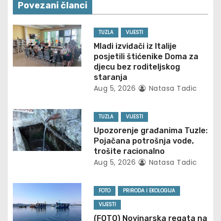
n
Povezani članci
a
TUZLA
VIJESTI
v
Mladi izviđači iz Italije
posjetili štićenike Doma za
i
djecu bez roditeljskog
staranja
g
Aug 5, 2026
Natasa Tadic
a
TUZLA
VIJESTI
t
Upozorenje građanima Tuzle:
Pojačana potrošnja vode,
i
trošite racionalno
Aug 5, 2026
Natasa Tadic
o
n
FOTO
PRIRODA I EKOLOGIJA
VIJESTI
(FOTO) Novinarska regata na