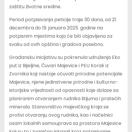
zaštitu životne sredine.
Period potpisivanja peticije traje 30 dana, od 21.
decembra do 19. januara 2025. godine na
potpisnim mjestima koja će biti objavljena za
svaku od ovih opština i gradova posebno.
Građansku inicijativu su pokrenula udruženja Eko
put iz Bijeljine, Čuvari Majevice i PEU Korak iz
Zvornika koji nastoje očuvati prirodne potencijale
Majevice, njene jedinstvene prirodne i kulturno-
istorijske vrijednosti od opasnosti koje dolaze sa
planiranim otvaranjem rudnika litijuma i pratećih
minerala. Stanovništvo majevičkog kraja se
protivi otvaranju ovog rudnika, kao i načelnici
osam lokalnih samouprava sa prostora Majevice
koji su to i zvanično iskazali kroz potpisivanje