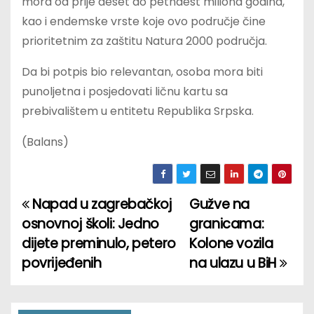
mora od prije deset do petnaest miliona godina,
kao i endemske vrste koje ovo područje čine
prioritetnim za zaštitu Natura 2000 područja.
Da bi potpis bio relevantan, osoba mora biti
punoljetna i posjedovati ličnu kartu sa
prebivalištem u entitetu Republika Srpska.
(Balans)
Napad u zagrebačkoj
Gužve na
P
osnovnoj školi: Jedno
granicama:
o
dijete preminulo, petero
Kolone vozila
povrijeđenih
na ulazu u BiH
s
t