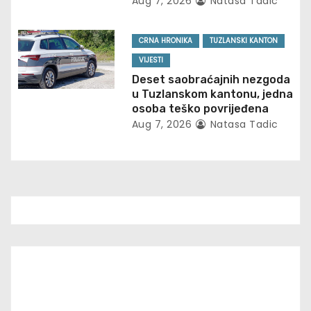
t
Aug 7, 2026
Natasa Tadic
i
CRNA HRONIKA
TUZLANSKI KANTON
o
VIJESTI
Deset saobraćajnih nezgoda
n
u Tuzlanskom kantonu, jedna
osoba teško povrijeđena
Aug 7, 2026
Natasa Tadic