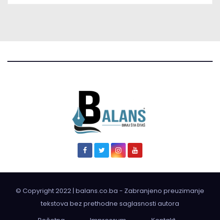
© Copyright 2022 | balans.co.ba - Zabranjeno preuzimanje
tekstova bez prethodne saglasnosti autora