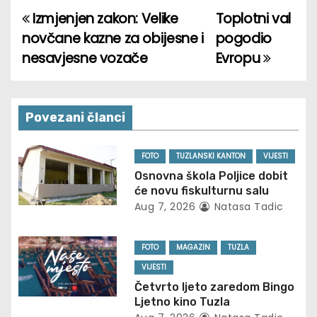
Izmjenjen zakon: Velike
Toplotni val
P
novčane kazne za obijesne i
pogodio
o
nesavjesne vozače
Evropu
s
t
Povezani članci
n
FOTO
TUZLANSKI KANTON
VIJESTI
a
Osnovna škola Poljice dobit
će novu fiskulturnu salu
v
Aug 7, 2026
Natasa Tadic
i
FOTO
MAGAZIN
TUZLA
g
VIJESTI
a
Četvrto ljeto zaredom Bingo
Ljetno kino Tuzla