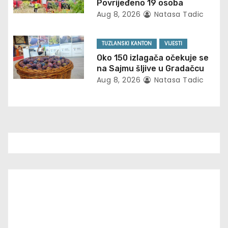
Povrijeđeno 19 osoba
Aug 8, 2026
Natasa Tadic
t
i
TUZLANSKI KANTON
VIJESTI
Oko 150 izlagača očekuje se
o
na Sajmu šljive u Gradačcu
n
Aug 8, 2026
Natasa Tadic