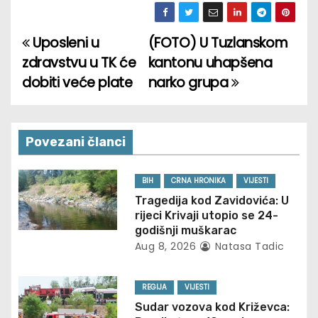
Uposleni u
(FOTO) U Tuzlanskom
P
zdravstvu u TK će
kantonu uhapšena
o
dobiti veće plate
narko grupa
s
t
Povezani članci
n
BIH
CRNA HRONIKA
VIJESTI
a
Tragedija kod Zavidovića: U
rijeci Krivaji utopio se 24-
v
godišnji muškarac
Aug 8, 2026
Natasa Tadic
i
g
REGIJA
VIJESTI
Sudar vozova kod Križevca:
a