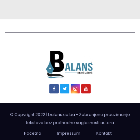
© Copyright 2022 | balans.co.ba - Zabranjeno preuzimanje
tekstova bez prethodne saglasnosti autora
Početna
Impressum
Kontakt