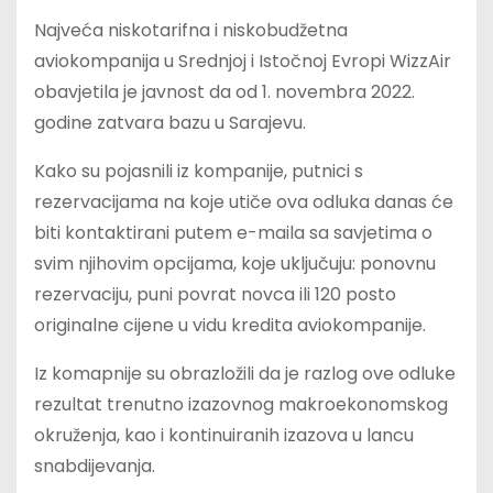
Najveća niskotarifna i niskobudžetna
aviokompanija u Srednjoj i Istočnoj Evropi WizzAir
obavjetila je javnost da od 1. novembra 2022.
godine zatvara bazu u Sarajevu.
Kako su pojasnili iz kompanije, putnici s
rezervacijama na koje utiče ova odluka danas će
biti kontaktirani putem e-maila sa savjetima o
svim njihovim opcijama, koje uključuju: ponovnu
rezervaciju, puni povrat novca ili 120 posto
originalne cijene u vidu kredita aviokompanije.
Iz komapnije su obrazložili da je razlog ove odluke
rezultat trenutno izazovnog makroekonomskog
okruženja, kao i kontinuiranih izazova u lancu
snabdijevanja.