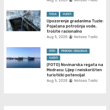
Aug 5, 2026
Natasa Tadic
a
t
TUZLA
VIJESTI
Upozorenje građanima Tuzle:
i
Pojačana potrošnja vode,
trošite racionalno
o
Aug 5, 2026
Natasa Tadic
n
FOTO
PRIRODA I EKOLOGIJA
VIJESTI
(FOTO) Novinarska regata na
Modracu: Lijep i neiskorišten
turistički potencijal
Aug 5, 2026
Natasa Tadic