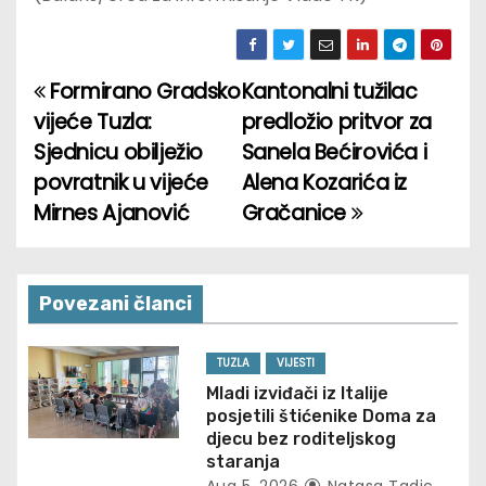
Formirano Gradsko
Kantonalni tužilac
P
vijeće Tuzla:
predložio pritvor za
o
Sjednicu obilježio
Sanela Bećirovića i
povratnik u vijeće
Alena Kozarića iz
s
Mirnes Ajanović
Gračanice
t
n
Povezani članci
a
v
TUZLA
VIJESTI
Mladi izviđači iz Italije
i
posjetili štićenike Doma za
djecu bez roditeljskog
g
staranja