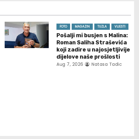
FOTO
MAGAZIN
TUZLA
VIJESTI
Pošalji mi busjen s Malina:
Roman Saliha Straševića
koji zadire u najosjetljivije
dijelove naše prošlosti
Aug 7, 2026
Natasa Tadic