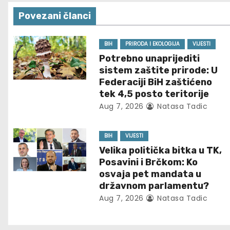
s
Povezani članci
t
n
BIH
PRIRODA I EKOLOGIJA
VIJESTI
Potrebno unaprijediti
a
sistem zaštite prirode: U
Federaciji BiH zaštićeno
v
tek 4,5 posto teritorije
Aug 7, 2026
Natasa Tadic
i
g
BIH
VIJESTI
Velika politička bitka u TK,
a
Posavini i Brčkom: Ko
t
osvaja pet mandata u
državnom parlamentu?
i
Aug 7, 2026
Natasa Tadic
o