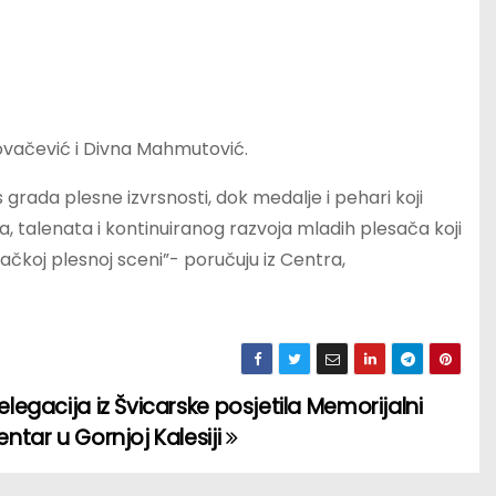
 Kovačević i Divna Mahmutović.
 grada plesne izvrsnosti, dok medalje i pehari koji
a, talenata i kontinuiranog razvoja mladih plesača koji
čkoj plesnoj sceni”- poručuju iz Centra,
elegacija iz Švicarske posjetila Memorijalni
entar u Gornjoj Kalesiji