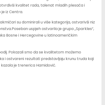
otvrdivši kvalitet rada, talenat mladih plesača i
je iz Centra.
akmičari su dominirali u više kategorija, ostvarivši niz
nstva.Poseban uspjeh ostvarila je grupa „Sparkles“,
 prvaka Bosne i Hercegovine u latinoameričkim
podij. Pokazali smo da se kvalitetom možemo
a i ostvareni rezultati predstavljaju krunu truda koji
 kazala je trenerica Hamidović.