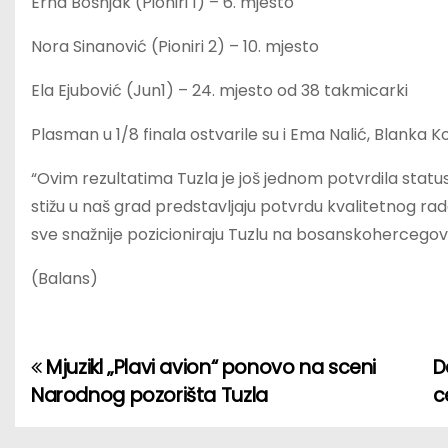
Erna Bošnjak (Pioniri 1) – 6. mjesto
Nora Sinanović (Pioniri 2) – 10. mjesto
Ela Ejubović (Jun1) – 24. mjesto od 38 takmicarki
Plasman u 1/8 finala ostvarile su i Ema Nalić, Blanka
“Ovim rezultatima Tuzla je još jednom potvrdila status
stižu u naš grad predstavljaju potvrdu kvalitetnog rad
sve snažnije pozicioniraju Tuzlu na bosanskohercegova
(Balans)
Mjuzikl „Plavi avion“ ponovo na sceni
D
P
Narodnog pozorišta Tuzla
c
o