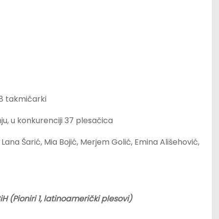
38 takmičarki
, u konkurenciji 37 plesačica
 Lana Šarić, Mia Bojić, Merjem Golić, Emina Ališehović,
H (Pioniri 1, latinoamerički plesovi)