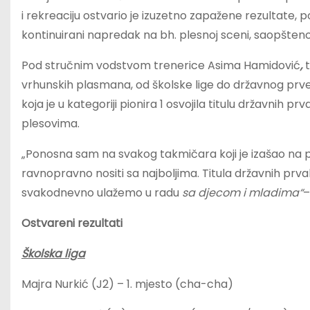
i rekreaciju ostvario je izuzetno zapažene rezultate, p
kontinuirani napredak na bh. plesnoj sceni, saopšteno 
Pod stručnim vodstvom trenerice Asima Hamidović
,
t
vrhunskih plasmana, od školske lige do državnog prve
koja je u kategoriji pionira 1 osvojila titulu državnih
plesovima.
„Ponosna sam na svakog takmičara koji je izašao na 
ravnopravno nositi sa najboljima. Titula državnih prvak
svakodnevno ulažemo u radu
sa djecom i mladima“
–
Ostvareni rezultati
Školska liga
Majra Nurkić (J2) – 1. mjesto (cha-cha)