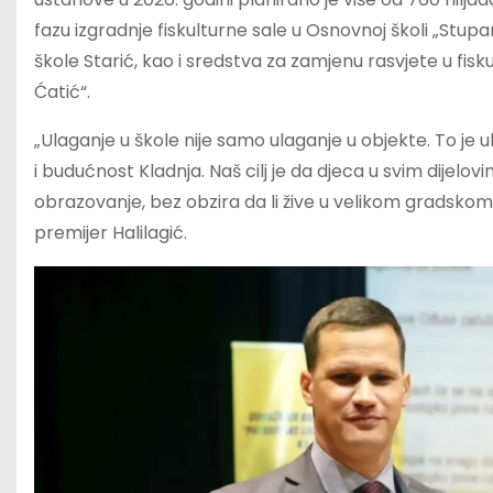
fazu izgradnje fiskulturne sale u Osnovnoj školi „Stupa
škole Starić, kao i sredstva za zamjenu rasvjete u fisk
Ćatić“.
„Ulaganje u škole nije samo ulaganje u objekte. To je ul
i budućnost Kladnja. Naš cilj je da djeca u svim dijelo
obrazovanje, bez obzira da li žive u velikom gradskom ce
premijer Halilagić.