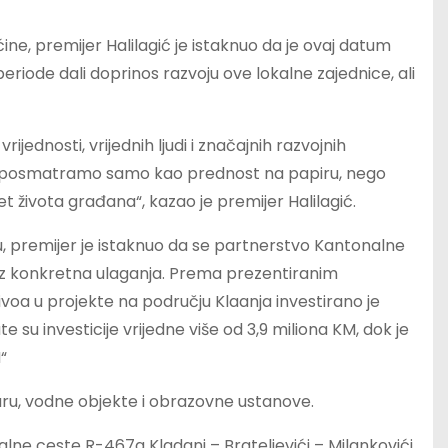
e, premijer Halilagić je istaknuo da je ovaj datum
 periode dali doprinos razvoju ove lokalne zajednice, ali
rijednosti, vrijednih ljudi i značajnih razvojnih
 ne posmatramo samo kao prednost na papiru, nego
t života građana“, kazao je premijer Halilagić.
, premijer je istaknuo da se partnerstvo Kantonalne
oz konkretna ulaganja. Prema prezentiranim
voa u projekte na području Klaanja investirano je
 su investicije vrijedne više od 3,9 miliona KM, dok je
“
uru, vodne objekte i obrazovne ustanove.
lne ceste R-467a Kladanj – Brateljevići – Milankovići