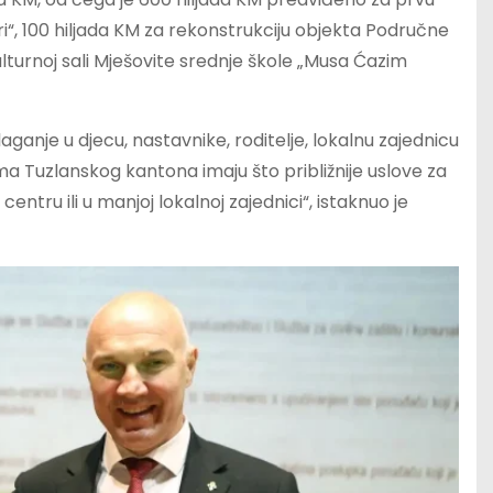
ri“, 100 hiljada KM za rekonstrukciju objekta Područne
ulturnoj sali Mješovite srednje škole „Musa Ćazim
aganje u djecu, nastavnike, roditelje, lokalnu zajednicu
vima Tuzlanskog kantona imaju što približnije uslove za
ntru ili u manjoj lokalnoj zajednici“, istaknuo je