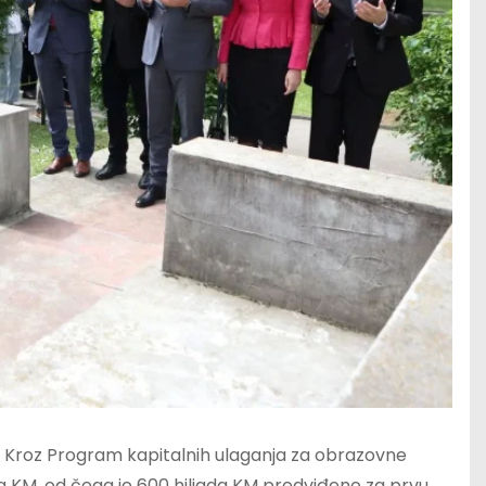
a. Kroz Program kapitalnih ulaganja za obrazovne
ada KM, od čega je 600 hiljada KM predviđeno za prvu