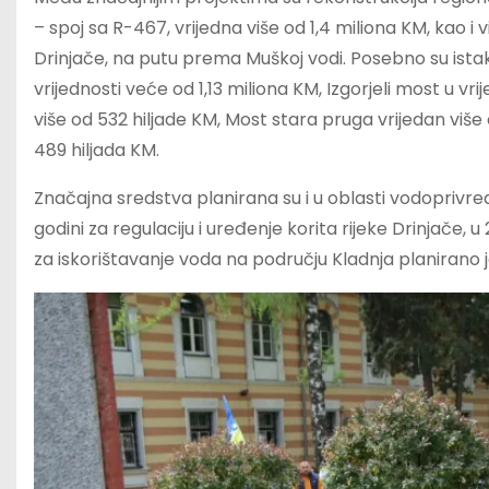
– spoj sa R-467, vrijedna više od 1,4 miliona KM, kao i
Drinjače, na putu prema Muškoj vodi. Posebno su istak
vrijednosti veće od 1,13 miliona KM, Izgorjeli most u vr
više od 532 hiljade KM, Most stara pruga vrijedan više 
489 hiljada KM.
Značajna sredstva planirana su i u oblasti vodoprivred
godini za regulaciju i uređenje korita rijeke Drinjače, 
za iskorištavanje voda na području Kladnja planirano je