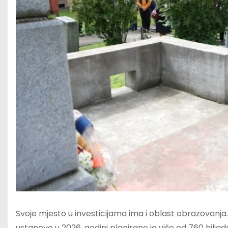
Svoje mjesto u investicijama ima i oblast obrazovanj
ustanove u 2026. godini planirano je više od 760 hilj