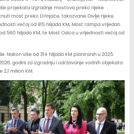
 više projekata izgradnje mostova preko rijeke
nuti most preko Drinjače, takozvane Divlje rijeke,
ijednosti većoj od 915 hiljada KM, Most rampa vrijedan
od 560 hiljada KM, te Most Osica u vrijednosti većoj od
e. Nakon više od 314 hiljada KM planiranih u 2025.
u 2026. godini za izgradnju i održavanje vodnih objekata
 2,1 milion KM.