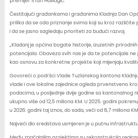
premijer Irfan Halilagić.
Čestitajući građankama i građanima Kladnja Dan Općin
prilika da se oda priznanje svima koji su kroz različite
i da se jasno sagledaju prioriteti za budući razvoj.
„Kladanj je općina bogate historije, izuzetnih prirodnih v
potencijala. Obaveza svih nas je da te potencijale
kao osnovu za konkretne projekte koji mijenjaju kvalite
Govoreći o podršci Vlade Tuzlanskog kantona Kladnju
vlade i ove lokalne zajednice ogleda prvenstveno kr
podacima, u posljednje dvije godine sa kantonalnog ni
ukupno više od 12,5 miliona KM. U 2025. godini pokrenute
u 2026. godini taj iznos, do sada, veći od 8,7 miliona KM
Najveći dio sredstava usmjeren je u putnu infrastrukt
Među značajnijim projektima su rekonstrukcija regiona