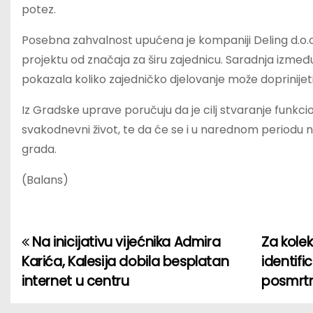
potez.
Posebna zahvalnost upućena je kompaniji Deling d.o.o
projektu od značaja za širu zajednicu. Saradnja između
pokazala koliko zajedničko djelovanje može doprinijet
Iz Gradske uprave poručuju da je cilj stvaranje funkcio
svakodnevni život, te da će se i u narednom periodu n
grada.
(Balans)
Na inicijativu vijećnika Admira
Za kole
P
Karića, Kalesija dobila besplatan
identifi
o
internet u centru
posmrtn
s