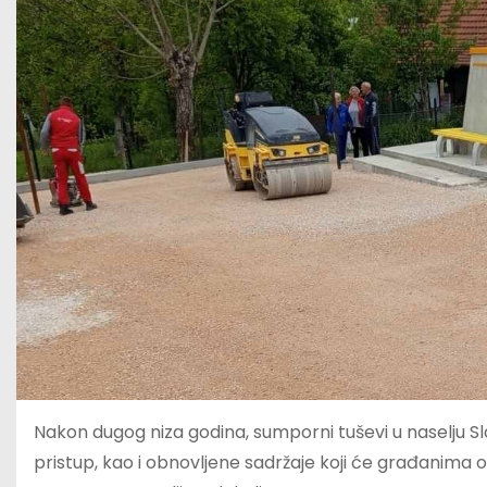
Nakon dugog niza godina, sumporni tuševi u naselju Sl
pristup, kao i obnovljene sadržaje koji će građanima omo