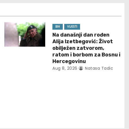
BIH
VIJESTI
Na današnji dan rođen
Alija Izetbegović: Život
obilježen zatvorom,
ratom i borbom za Bosnu i
Hercegovinu
Aug 8, 2026
Natasa Tadic