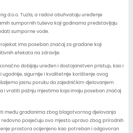
ing d.o.o. Tuzla, a radovi obuhvataju uređenje
 samih sumpornih tuševa koji godinama predstavljaju
godati sumporne vode.
 projekat ima poseban značaj za građane koji
ivnih efekata na zdravlje.
onačno dobijaju uređen i dostojanstven pristup, kao i
godnije, sigurnije i kvalitetnije korištenje ovog
 šaljemo jasnu poruku da zajedničkim djelovanjem
ota i vratiti pažnju mjestima koja imaju poseban značaj
ati među građanima zbog blagotvornog djelovanja
ci redovno posjećuju ovo mjesto upravo zbog prirodnih
eđenje prostora ocijenjeno kao potreban i odgovoran