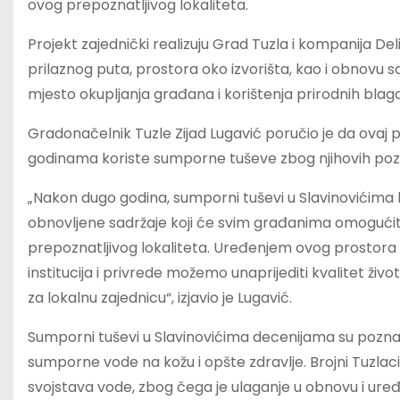
ovog prepoznatljivog lokaliteta.
Projekt zajednički realizuju Grad Tuzla i kompanija Del
prilaznog puta, prostora oko izvorišta, kao i obnovu
mjesto okupljanja građana i korištenja prirodnih bla
Gradonačelnik Tuzle Zijad Lugavić poručio je da ovaj
godinama koriste sumporne tuševe zbog njihovih pozit
„Nakon dugo godina, sumporni tuševi u Slavinovićima k
obnovljene sadržaje koji će svim građanima omogućiti u
prepoznatljivog lokaliteta. Uređenjem ovog prostora
institucija i privrede možemo unaprijediti kvalitet živ
za lokalnu zajednicu“, izjavio je Lugavić.
Sumporni tuševi u Slavinovićima decenijama su pozn
sumporne vode na kožu i opšte zdravlje. Brojni Tuzla
svojstava vode, zbog čega je ulaganje u obnovu i ur