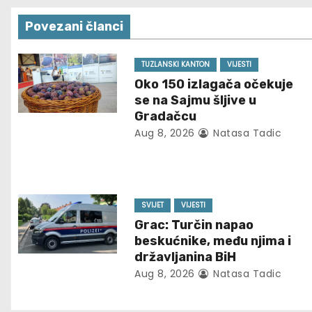
t
Povezani članci
n
TUZLANSKI KANTON
VIJESTI
a
Oko 150 izlagača očekuje
se na Sajmu šljive u
v
Gradačcu
i
Aug 8, 2026
Natasa Tadic
g
a
SVIJET
VIJESTI
t
Grac: Turčin napao
beskućnike, među njima i
i
državljanina BiH
Aug 8, 2026
Natasa Tadic
o