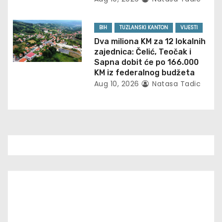
i
BIH
TUZLANSKI KANTON
VIJESTI
o
Dva miliona KM za 12 lokalnih
zajednica: Čelić, Teočak i
n
Sapna dobit će po 166.000
KM iz federalnog budžeta
Aug 10, 2026
Natasa Tadic