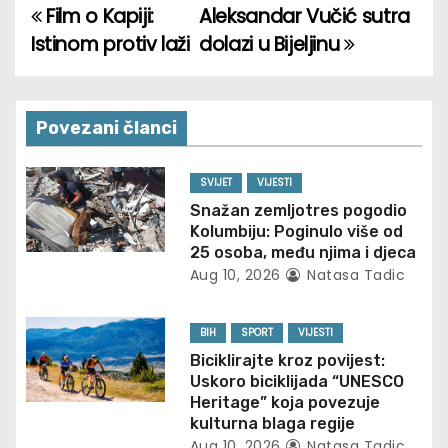
Film o Kapiji:
Aleksandar Vučić sutra
P
Istinom protiv laži
dolazi u Bijeljinu
o
s
Povezani članci
t
n
SVIJET
VIJESTI
Snažan zemljotres pogodio
a
Kolumbiju: Poginulo više od
25 osoba, među njima i djeca
v
Aug 10, 2026
Natasa Tadic
i
BIH
SPORT
VIJESTI
g
Biciklirajte kroz povijest:
Uskoro biciklijada “UNESCO
a
Heritage” koja povezuje
kulturna blaga regije
t
Aug 10, 2026
Natasa Tadic