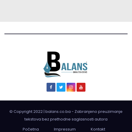
© Copyright 2022 | balans.co.ba - Zabranjeno preuzimanje
tekstova bez prethodne saglasnosti autora
Početna
Impressum
Kontakt