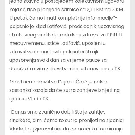
jedna stavka u postojećem kolektivnom ugovoru
koja se tiče promjene satnice sa 2,51 KM na 3 KM.
U petak ćemo imati kompletnije informacije”-
pojasnio je Zijad Latifović, predsjednik Nezavisnog
strukovnog sindikata radnika u zdravstvu FBiH. U
međuvremenu, ističe Latifović, uposleni u
zdravstvu će nastaviti polusatni štrajk
upozorenja svaki dan za vrijeme pauze za
doručak u svim zdravstvenim ustanovama u TK.
Ministrica zdravstva Dajana Čolić je nakon
sastanka kazala da će sutra zahtjeve iznijeti na
sjednici Vlade TK.
“Danas smo zvanično dobili šta je zahtjev
sindikata, a mi ćemo to sutra prenijeti na sjednici
Vlade. I najvjerovatnije da ćemo ići ka formiranju