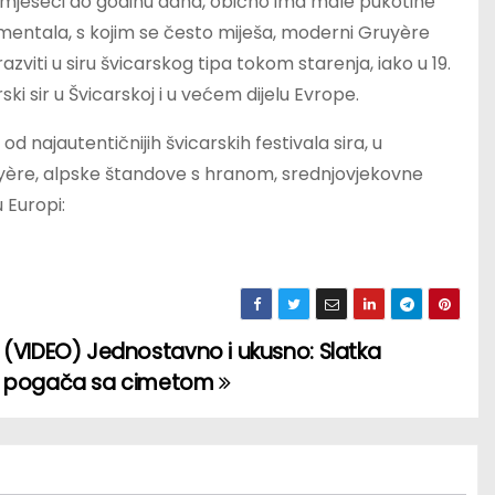
t mjeseci do godinu dana, obično ima male pukotine
mmentala, s kojim se često miješa, moderni Gruyère
zviti u siru švicarskog tipa tokom starenja, iako u 19.
arski sir u Švicarskoj i u većem dijelu Evrope.
od najautentičnijih švicarskih festivala sira, u
uyère, alpske štandove s hranom, srednjovjekovne
 Europi:
(VIDEO) Jednostavno i ukusno: Slatka
pogača sa cimetom