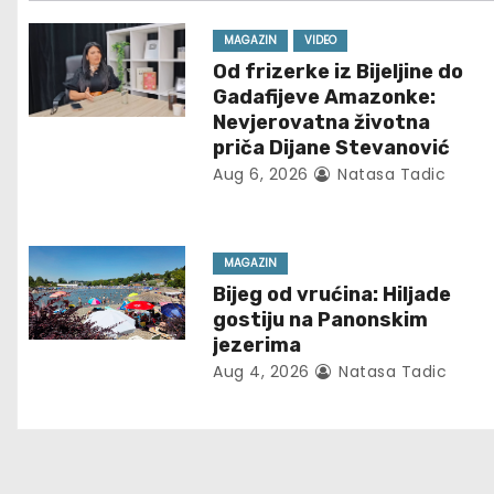
t
n
MAGAZIN
VIDEO
Od frizerke iz Bijeljine do
a
Gadafijeve Amazonke:
Nevjerovatna životna
v
priča Dijane Stevanović
Aug 6, 2026
Natasa Tadic
i
g
MAGAZIN
a
Bijeg od vrućina: Hiljade
t
gostiju na Panonskim
jezerima
i
Aug 4, 2026
Natasa Tadic
o
n