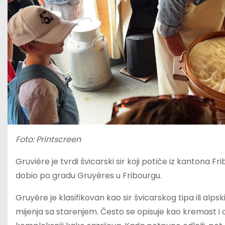
Foto: Printscreen
Gruviére je tvrdi švicarski sir koji potiče iz kantona Fr
dobio po gradu Gruyères u Fribourgu.
Gruyère je klasifikovan kao sir švicarskog tipa ili alpski 
mijenja sa starenjem. Često se opisuje kao kremast i ora