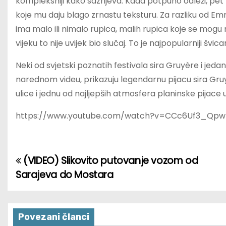
kompleksniji kako sazrijeva. Kada potpuno odleži, pe
koje mu daju blago zrnastu teksturu. Za razliku od E
ima malo ili nimalo rupica, malih rupica koje se mogu ra
vijeku to nije uvijek bio slučaj. To je najpopularniji švic
Neki od svjetski poznatih festivala sira Gruyère i jedan 
narednom videu, prikazuju legendarnu pijacu sira Gr
ulice i jednu od najljepših atmosfera planinske pijace u
https://www.youtube.com/watch?v=CCc6Uf3_Qpw
(VIDEO) Slikovito putovanje vozom od
P
Sarajeva do Mostara
o
s
Povezani članci