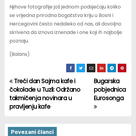
Njihove fotografije još jednom podsjećaju koliko
se vrijedna prirodna bogatstva kriju u Bosni i
Hercegovini često nedaleko od nas, ali dovoljno
skrivena da iznova iznenade i one koji ih najbolje
poznaju.
(Balans)
Treći dan Sajma kafe i
Bugarska
P
čokolade u Tuzli: Održano
pobjednica
o
takmičenja novinara u
Eurosonga
pravljenju kafe
s
t
n
Povezani članci