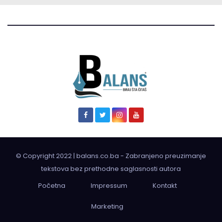
© Copyright 2022 | balans.co.ba - Zabranjeno preuzimanje
tekstova bez prethodne saglasnosti autora
Početna
Impressum
Kontakt
Marketing