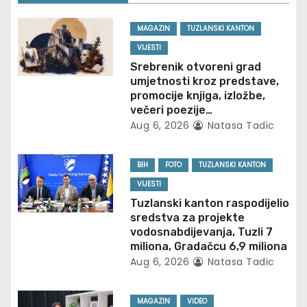
a
MAGAZIN
TUZLANSKI KANTON
v
VIJESTI
Srebrenik otvoreni grad
i
umjetnosti kroz predstave,
promocije knjiga, izložbe,
g
večeri poezije…
Aug 6, 2026
Natasa Tadic
a
t
BIH
FOTO
TUZLANSKI KANTON
VIJESTI
i
Tuzlanski kanton raspodijelio
sredstva za projekte
o
vodosnabdijevanja, Tuzli 7
miliona, Gradačcu 6,9 miliona
n
Aug 6, 2026
Natasa Tadic
MAGAZIN
VIDEO