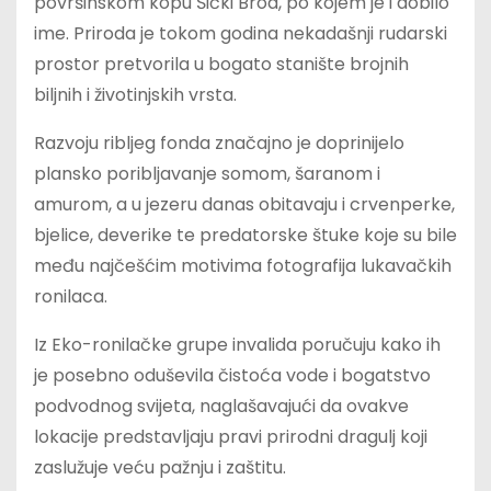
površinskom kopu Šićki Brod, po kojem je i dobilo
ime. Priroda je tokom godina nekadašnji rudarski
prostor pretvorila u bogato stanište brojnih
biljnih i životinjskih vrsta.
Razvoju ribljeg fonda značajno je doprinijelo
plansko poribljavanje somom, šaranom i
amurom, a u jezeru danas obitavaju i crvenperke,
bjelice, deverike te predatorske štuke koje su bile
među najčešćim motivima fotografija lukavačkih
ronilaca.
Iz Eko-ronilačke grupe invalida poručuju kako ih
je posebno oduševila čistoća vode i bogatstvo
podvodnog svijeta, naglašavajući da ovakve
lokacije predstavljaju pravi prirodni dragulj koji
zaslužuje veću pažnju i zaštitu.