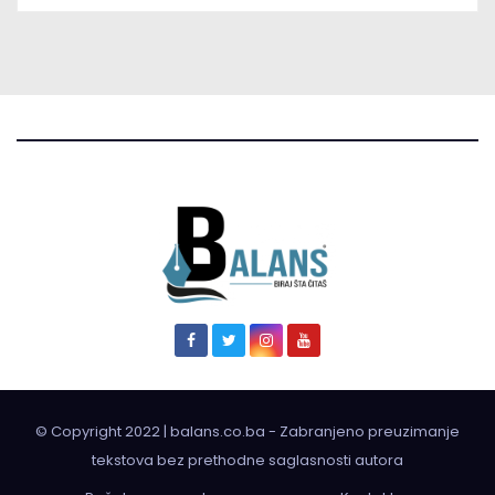
© Copyright 2022 | balans.co.ba - Zabranjeno preuzimanje
tekstova bez prethodne saglasnosti autora