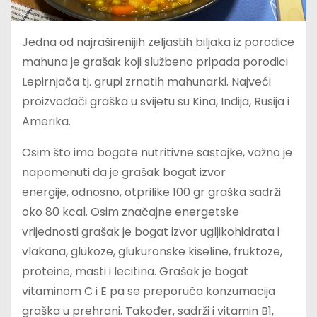
Jedna od najraširenijih zeljastih biljaka iz porodice
mahuna je grašak koji službeno pripada porodici
Lepirnjača tj. grupi zrnatih mahunarki. Najveći
proizvođači graška u svijetu su Kina, Indija, Rusija i
Amerika.
Osim što ima bogate nutritivne sastojke, važno je
napomenuti da je grašak bogat izvor
energije, odnosno, otprilike 100 gr graška sadrži
oko 80 kcal. Osim značajne energetske
vrijednosti grašak je bogat izvor ugljikohidrata i
vlakana, glukoze, glukuronske kiseline, fruktoze,
proteine, masti i lecitina. Grašak je bogat
vitaminom C i E pa se preporuča konzumacija
graška u prehrani. Također, sadrži i vitamin B1,