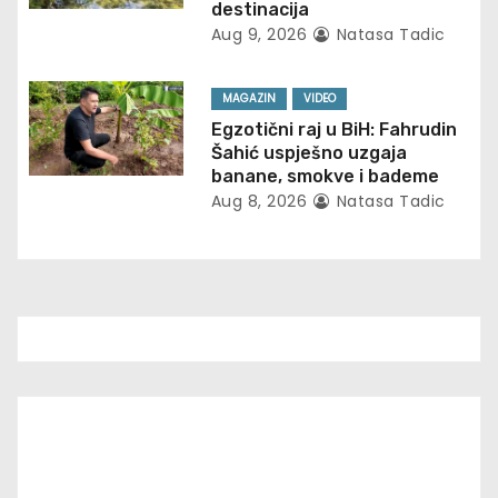
destinacija
i
Aug 9, 2026
Natasa Tadic
o
MAGAZIN
VIDEO
n
Egzotični raj u BiH: Fahrudin
Šahić uspješno uzgaja
banane, smokve i bademe
Aug 8, 2026
Natasa Tadic