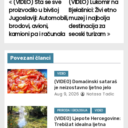
(VIDEO) Šta se sve
(VIDEO) Lukomir na
P
proizvodilo u bivšoj
Bjelašnici: Živi etno
o
Jugoslaviji: Automobili,
muzej i najbolja
brodovi, avioni,
destinacija za
s
kamioni pa i računala
seoski turizam
t
n
Povezani članci
a
v
VIDEO
(VIDEO) Domaćinski sataraš
i
je neizostavno ljetno jelo
Aug 9, 2026
Natasa Tadic
g
a
PRIRODA I EKOLOGIJA
VIDEO
(VIDEO) Ljepote Hercegovine:
t
Trebižat idealna ljetna