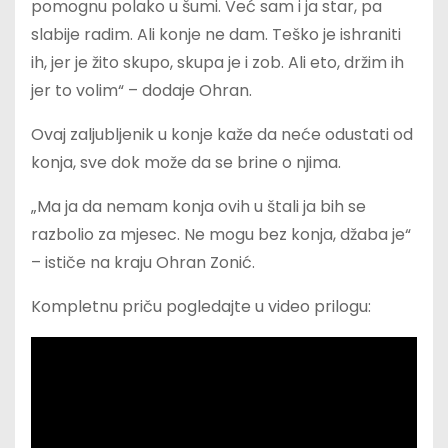
pomognu polako u šumi. Već sam i ja star, pa
slabije radim. Ali konje ne dam. Teško je ishraniti
ih, jer je žito skupo, skupa je i zob. Ali eto, držim ih
jer to volim“ – dodaje Ohran.
Ovaj zaljubljenik u konje kaže da neće odustati od
konja, sve dok može da se brine o njima.
„Ma ja da nemam konja ovih u štali ja bih se
razbolio za mjesec. Ne mogu bez konja, džaba je“
– ističe na kraju Ohran Zonić.
Kompletnu priču pogledajte u video prilogu: