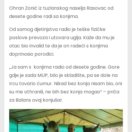
Ohran Zonić iz tuzlanskog naselja Rasovac od
desete godine radi sa konjima.
Od samog djetinjstva radio je teške fizičke
poslove prevoza i utovara uglja. Kaže da mu je
otac bio invalid te da je on radeći s konjima
doprinosio porodici.
„Ja sam s konjima radio od desete godine. Gore
gdje je sada MUP, bilo je skladište, pa se dole na
Ircu tovario ćumur. Nikad bez konja nisam bio, oni
su me othranili, ne bih bez konja mogao“ – priča
za Balans ovaj konjušar.