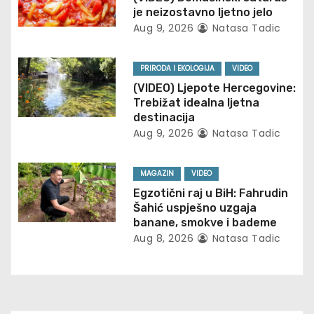
i
je neizostavno ljetno jelo
Aug 9, 2026
Natasa Tadic
g
a
PRIRODA I EKOLOGIJA
VIDEO
(VIDEO) Ljepote Hercegovine:
t
Trebižat idealna ljetna
destinacija
i
Aug 9, 2026
Natasa Tadic
o
MAGAZIN
VIDEO
n
Egzotični raj u BiH: Fahrudin
Šahić uspješno uzgaja
banane, smokve i bademe
Aug 8, 2026
Natasa Tadic