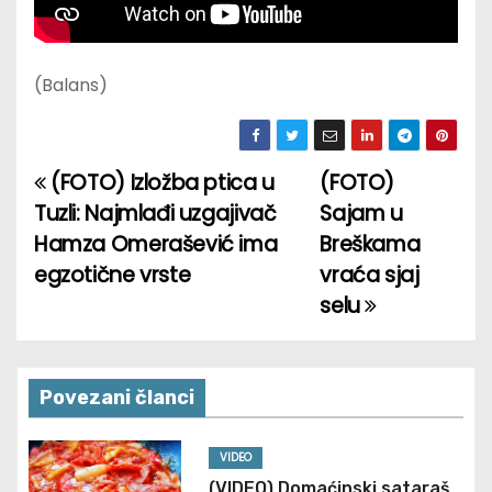
(Balans)
(FOTO) Izložba ptica u
(FOTO)
P
Tuzli: Najmlađi uzgajivač
Sajam u
o
Hamza Omerašević ima
Breškama
egzotične vrste
vraća sjaj
s
selu
t
n
Povezani članci
a
v
VIDEO
(VIDEO) Domaćinski sataraš