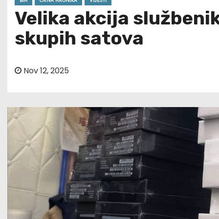
BIH
CRNA HRONIKA
VIJESTI
Velika akcija službeni
skupih satova
Nov 12, 2025