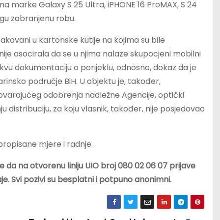
ona marke Galaxy S 25 Ultra, iPHONE 16 ProMAX, S 24
ugu zabranjenu robu.
upakovani u kartonske kutije na kojima su bile
 nije asocirala da se u njima nalaze skupocjeni mobilni
akvu dokumentaciju o porijeklu, odnosno, dokaz da je
rinsko područje BiH. U objektu je, također,
ovarajućeg odobrenja nadležne Agencije, optički
distribuciju, za koju vlasnik, također, nije posjedovao
ropisane mjere i radnje.
da na otvorenu liniju UIO broj 080 02 06 07 prijave
je. Svi pozivi su besplatni i potpuno anonimni.