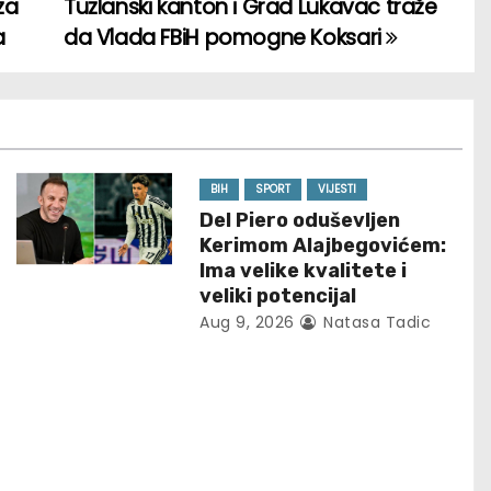
za
Tuzlanski kanton i Grad Lukavac traže
a
da Vlada FBiH pomogne Koksari
BIH
SPORT
VIJESTI
Del Piero oduševljen
Kerimom Alajbegovićem:
Ima velike kvalitete i
veliki potencijal
Aug 9, 2026
Natasa Tadic