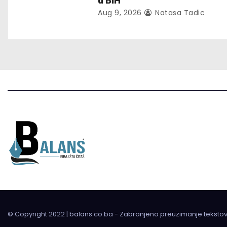
u BiH
i
Aug 9, 2026
Natasa Tadic
o
n
© Copyright 2022 | balans.co.ba - Zabranjeno preuzimanje teksto