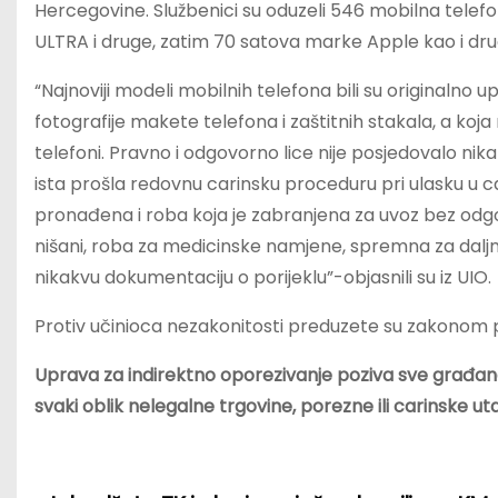
Hercegovine. Službenici su oduzeli 546 mobilna telef
ULTRA i druge, zatim 70 satova marke Apple kao i dr
“Najnoviji modeli mobilnih telefona bili su originalno 
fotografije makete telefona i zaštitnih stakala, a koja
telefoni. Pravno i odgovorno lice nije posjedovalo nik
ista prošla redovnu carinsku proceduru pri ulasku u ca
pronađena i roba koja je zabranjena za uvoz bez odg
nišani, roba za medicinske namjene, spremna za daljnju 
nikakvu dokumentaciju o porijeklu”-objasnili su iz UIO.
Protiv učinioca nezakonitosti preduzete su zakonom p
Uprava za indirektno oporezivanje poziva sve građane 
svaki oblik nelegalne trgovine, porezne ili carinske uta