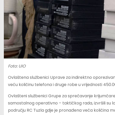
Foto: UIO
Ovlaštena službenici Uprave za indirektno oporezivanje
veću količinu telefona i druge robe u vrijednosti 450.
Ovlašteni službenici Grupe za sprečavanje krijumčarenja
samostalnog operativno – taktičkog rada, izvršili su lo
području RC Tuzla gdje je pronađena veća količina m