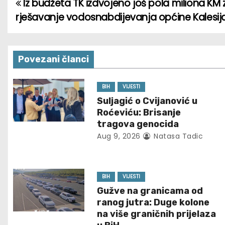
Iz budžeta TK izdvojeno još pola miliona KM 
P
rješavanje vodosnabdijevanja općine Kalesij
o
s
Povezani članci
t
n
BIH
VIJESTI
Suljagić o Cvijanović u
a
Roćeviću: Brisanje
tragova genocida
v
Aug 9, 2026
Natasa Tadic
i
g
BIH
VIJESTI
Gužve na granicama od
a
ranog jutra: Duge kolone
t
na više graničnih prijelaza