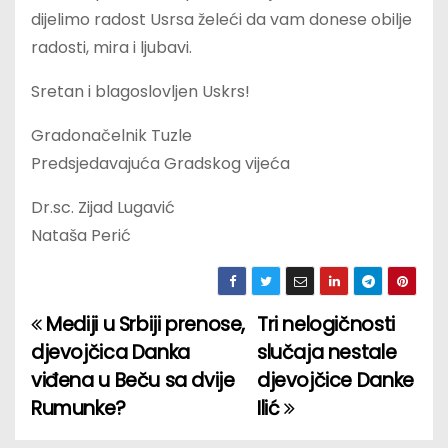
dijelimo radost Usrsa želeći da vam donese obilje
radosti, mira i ljubavi.
Sretan i blagoslovljen Uskrs!
Gradonačelnik Tuzle
Predsjedavajuća Gradskog vijeća
Dr.sc. Zijad Lugavić
Nataša Perić
Mediji u Srbiji prenose,
Tri nelogičnosti
P
djevojčica Danka
slučaja nestale
o
viđena u Beču sa dvije
djevojčice Danke
Rumunke?
Ilić
s