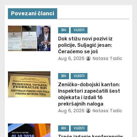
t
n
Povezani članci
a
BIH
VIJESTI
v
Dok stižu novi pozivi iz
policije, Suljagić jesan:
i
Ćeraćemo se još
Aug 6, 2026
Natasa Tadic
g
BIH
VIJESTI
a
Zeničko-dobojski kanton:
t
Inspektori zapečatili šest
objekata i izdali 16
i
prekršajnih naloga
Aug 6, 2026
Natasa Tadic
o
n
BIH
VIJESTI
Treće izdanje konferencije