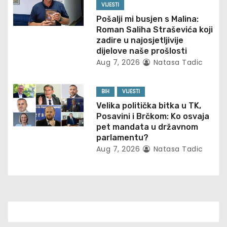
t
VIJESTI
Pošalji mi busjen s Malina:
i
Roman Saliha Straševića koji
zadire u najosjetljivije
o
dijelove naše prošlosti
Aug 7, 2026
Natasa Tadic
n
BIH
VIJESTI
Velika politička bitka u TK,
Posavini i Brčkom: Ko osvaja
pet mandata u državnom
parlamentu?
Aug 7, 2026
Natasa Tadic