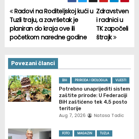
Radovi na Roditeljskoj kući u
Zdravstven
P
Tuzli traju, a završetak je
i radnici u
o
planiran do kraja ove ili
TK započeli
početkom naredne godine
štrajk
s
t
n
Povezani članci
a
BIH
PRIRODA I EKOLOGIJA
VIJESTI
v
Potrebno unaprijediti sistem
zaštite prirode: U Federaciji
i
BiH zaštićeno tek 4,5 posto
teritorije
g
Aug 7, 2026
Natasa Tadic
a
FOTO
MAGAZIN
TUZLA