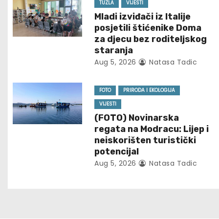
n
TUZLA
VIJESTI
Mladi izviđači iz Italije
a
posjetili štićenike Doma
za djecu bez roditeljskog
v
staranja
Aug 5, 2026
Natasa Tadic
i
g
FOTO
PRIRODA I EKOLOGIJA
VIJESTI
a
(FOTO) Novinarska
t
regata na Modracu: Lijep i
neiskorišten turistički
i
potencijal
Aug 5, 2026
Natasa Tadic
o
n