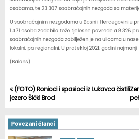
osobama, te 23 307 saobraćajnih nezgoda sa materi
U saobraćajnim nezgodama u Bosni i Hercegovini u prote
1.471 osoba zadobila teže tjelesne povrede a 8.328 pre
saobraćajnih nezgoda zabilježen je na ulicama u nase
lokalni, pa regionalni. U protekloj 2021. godini najman
(Balans)
(FOTO) Ronioci i spasioci iz Lukavca čistili
Zer
P
jezero Šićki Brod
peh
o
s
Povezani članci
t