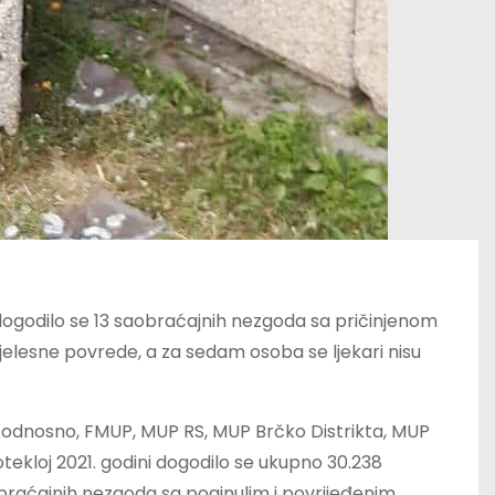
ogodilo se 13 saobraćajnih nezgoda sa pričinjenom
elesne povrede, a za sedam osoba se ljekari nisu
, odnosno, FMUP, MUP RS, MUP Brčko Distrikta, MUP
kloj 2021. godini dogodilo se ukupno 30.238
obraćajnih nezgoda sa poginulim i povrijeđenim