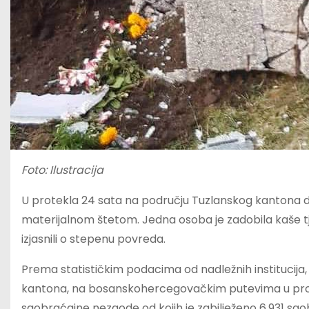
Foto: Ilustracija
U protekla 24 sata na području Tuzlanskog kantona d
materijalnom štetom. Jedna osoba je zadobila kaše tj
izjasnili o stepenu povreda.
Prema statističkim podacima od nadležnih institucija
kantona, na bosanskohercegovačkim putevima u prote
saobraćajne nezgode od kojih je zabilježeno 6.931 sa