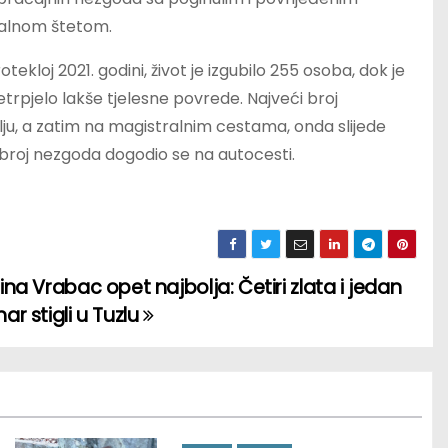
jalnom štetom.
kloj 2021. godini, život je izgubilo 255 osoba, dok je
trpjelo lakše tjelesne povrede. Najveći broj
lju, a zatim na magistralnim cestama, onda slijede
ji broj nezgoda dogodio se na autocesti.
ina Vrabac opet najbolja: Četiri zlata i jedan
ar stigli u Tuzlu