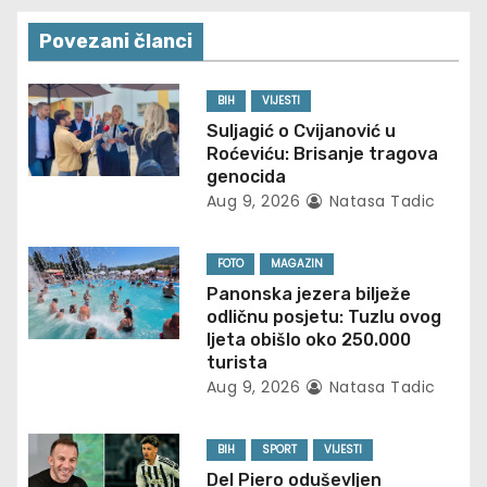
a
v
Povezani članci
i
BIH
VIJESTI
g
Suljagić o Cvijanović u
Roćeviću: Brisanje tragova
a
genocida
Aug 9, 2026
Natasa Tadic
t
FOTO
MAGAZIN
i
Panonska jezera bilježe
o
odličnu posjetu: Tuzlu ovog
ljeta obišlo oko 250.000
n
turista
Aug 9, 2026
Natasa Tadic
BIH
SPORT
VIJESTI
Del Piero oduševljen