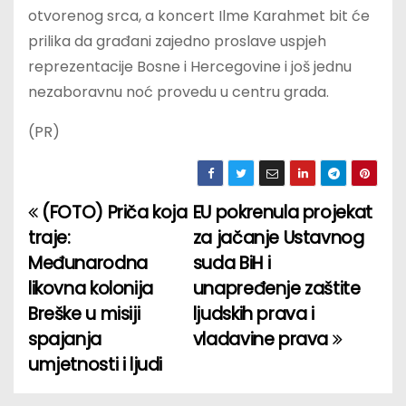
otvorenog srca, a koncert Ilme Karahmet bit će
prilika da građani zajedno proslave uspjeh
reprezentacije Bosne i Hercegovine i još jednu
nezaboravnu noć provedu u centru grada.
(PR)
(FOTO) Priča koja
EU pokrenula projekat
P
traje:
za jačanje Ustavnog
o
Međunarodna
suda BiH i
likovna kolonija
unapređenje zaštite
s
Breške u misiji
ljudskih prava i
t
spajanja
vladavine prava
umjetnosti i ljudi
n