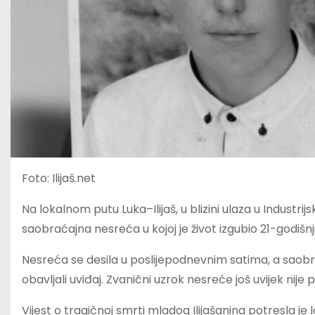
Foto: Ilijaš.net
Na lokalnom putu Luka–Ilijaš, u blizini ulaza u Industri
saobraćajna nesreća u kojoj je život izgubio 21-godišnji 
Nesreća se desila u poslijepodnevnim satima, a saobrać
obavljali uviđaj. Zvanični uzrok nesreće još uvijek nije
Vijest o tragičnoj smrti mladog Ilijašanina potresla je