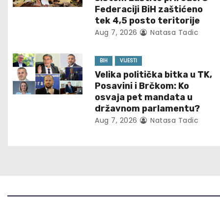
Federaciji BiH zaštićeno
v
tek 4,5 posto teritorije
Aug 7, 2026
Natasa Tadic
i
g
BIH
VIJESTI
Velika politička bitka u TK,
a
Posavini i Brčkom: Ko
t
osvaja pet mandata u
državnom parlamentu?
i
Aug 7, 2026
Natasa Tadic
o
n