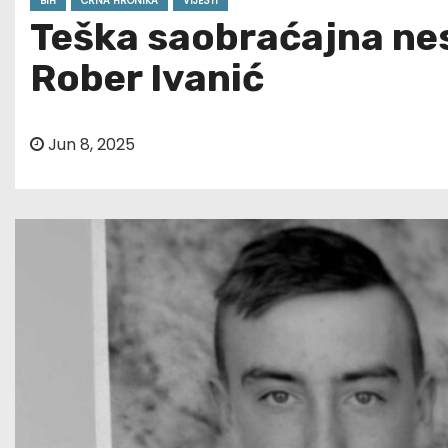
BIH
CRNA HRONIKA
VIJESTI
Teška saobraćajna nes
Rober Ivanić
Jun 8, 2025