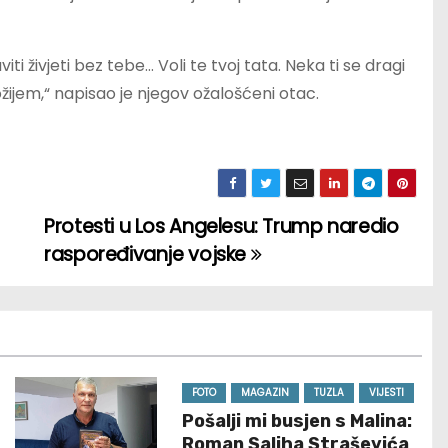
ti živjeti bez tebe… Voli te tvoj tata. Neka ti se dragi
ožijem,“ napisao je njegov ožalošćeni otac.
Protesti u Los Angelesu: Trump naredio
raspoređivanje vojske
FOTO
MAGAZIN
TUZLA
VIJESTI
Pošalji mi busjen s Malina:
Roman Saliha Straševića