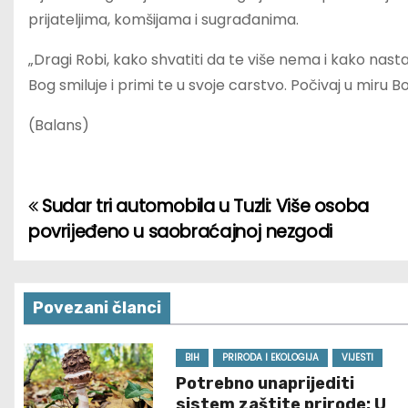
prijateljima, komšijama i sugrađanima.
„Dragi Robi, kako shvatiti da te više nema i kako nastavi
Bog smiluje i primi te u svoje carstvo. Počivaj u miru B
(Balans)
Sudar tri automobila u Tuzli: Više osoba
P
povrijeđeno u saobraćajnoj nezgodi
o
s
Povezani članci
t
n
BIH
PRIRODA I EKOLOGIJA
VIJESTI
Potrebno unaprijediti
a
sistem zaštite prirode: U