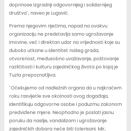
doprinose izgradnji odgovornijeg i solidarnijeg
društva˝, naveo je Lugavić.
Prema njegovim riječima, napad na ovakvu
organizaciju ne predstavlja samo ugrožavanje
imovine, već i direktan udar na vrijednosti koje su
duboko utkane u identitet našeg grada,
otvorenost, međusobno uvažavanje, poštovanje
različitosti i kulturu zajedničkog života po kojoj je
Tuzla prepoznatljiva.
˝Očekujemo od nadležnih organa da u najkraćem
roku rasvijetle sve okolnosti ovog događaja,
identifikuju odgovorne osobe i poduzmu zakonom
predviđene mjere. Neophodno je poslati jasnu
poruku da nasilje, vandalizam i ugrožavanje
zajedničkih dobara neće biti tolerisani. Mir,