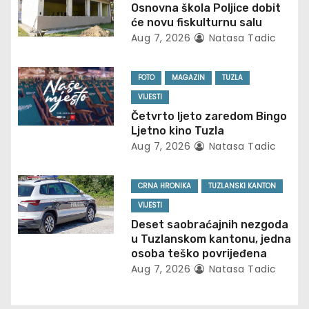
v
Osnovna škola Poljice dobit
će novu fiskulturnu salu
i
Aug 7, 2026
Natasa Tadic
g
FOTO
MAGAZIN
TUZLA
a
VIJESTI
Četvrto ljeto zaredom Bingo
t
Ljetno kino Tuzla
Aug 7, 2026
Natasa Tadic
i
o
CRNA HRONIKA
TUZLANSKI KANTON
VIJESTI
n
Deset saobraćajnih nezgoda
u Tuzlanskom kantonu, jedna
osoba teško povrijeđena
Aug 7, 2026
Natasa Tadic