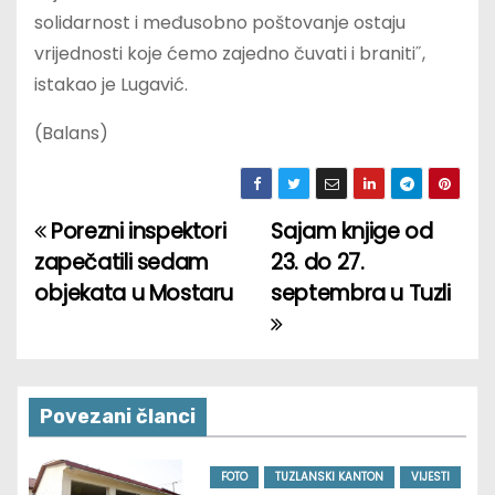
solidarnost i međusobno poštovanje ostaju
vrijednosti koje ćemo zajedno čuvati i braniti˝,
istakao je Lugavić.
(Balans)
Porezni inspektori
Sajam knjige od
P
zapečatili sedam
23. do 27.
o
objekata u Mostaru
septembra u Tuzli
s
t
n
Povezani članci
a
FOTO
TUZLANSKI KANTON
VIJESTI