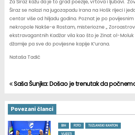
Za Širaz kažu da je to grad poezije, vrtova i ljubavi. Z
Širaz se nalazi na jugozapadu Irana na Hošk rijeci i jed
centar više od hiljadu godina. Poznat je po povijesn
nekropole Nakše-e Rostam, misteriozne „ Zoroastrove 
ekstravagantnih Kadžar vila kao što je Zinat ol-Moluk
džamije pa sve do povijesne kapije K’urana.
Nataša Tadić
Saša Šunjka: Došao je trenutak da počnemo 
P
o
s
Povezani članci
t
BIH
FOTO
TUZLANSKI KANTON
VIJESTI