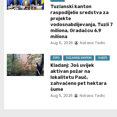
n
Tuzlanski kanton
a
raspodijelio sredstva za
projekte
v
vodosnabdijevanja, Tuzli 7
miliona, Gradačcu 6,9
i
miliona
Aug 6, 2026
Natasa Tadic
g
a
FOTO
TUZLANSKI KANTON
VIJESTI
t
Kladanj: Još uvijek
aktivan požar na
i
lokalitetu Pauč,
zahvaćeno pet hektara
o
šume
Aug 5, 2026
Natasa Tadic
n