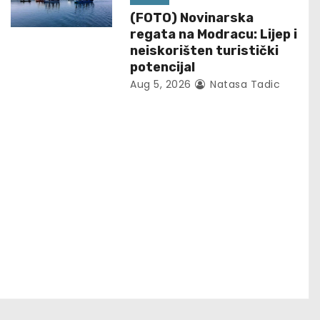
(FOTO) Novinarska
regata na Modracu: Lijep i
neiskorišten turistički
potencijal
Aug 5, 2026
Natasa Tadic