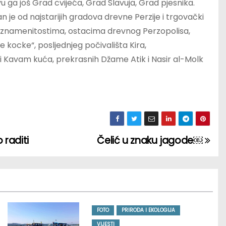
ovu ga još Grad cvijeća, Grad Slavuja, Grad pjesnika.
an je od najstarijih gradova drevne Perzije i trgovački
im znamenitostima, ostacima drevnog Perzopolisa,
kocke“, posljednjeg počivališta Kira,
 i Kavam kuća, prekrasnih Džame Atik i Nasir al-Molk
raditi
Čelić u znaku jagode￼
FOTO
PRIRODA I EKOLOGIJA
VIJESTI