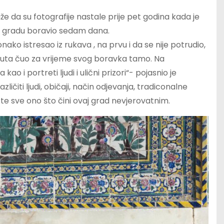
e da su fotografije nastale prije pet godina kada je
om gradu boravio sedam dana.
ako istresao iz rukava , na prvu i da se nije potrudio,
 puta čuo za vrijeme svog boravka tamo. Na
ao i portreti ljudi i ulični prizori“- pojasnio je
ličiti ljudi, običaji, način odjevanja, tradiconalne
 te sve ono što čini ovaj grad nevjerovatnim.