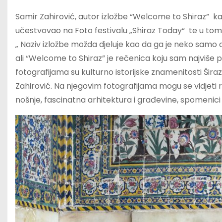
Samir Zahirović, autor izložbe “Welcome to Shiraz” kaž
učestvovao na Foto festivalu „Shiraz Today“ te u t
„ Naziv izložbe možda djeluje kao da ga je neko samo on
ali “Welcome to Shiraz” je rečenica koju sam najviše
fotografijama su kulturno istorijske znamenitosti Širaza k
Zahirović. Na njegovim fotografijama mogu se vidjeti raz
nošnje, fascinatna arhitektura i građevine, spomenici