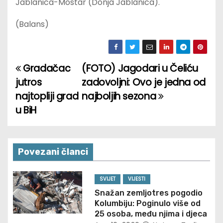
Jablanica-Mostar (Donja Jablanica).
(Balans)
Gradačac
(FOTO) Jagodari u Čeliću
P
jutros
zadovoljni: Ovo je jedna od
o
najtopliji grad
najboljih sezona
u BiH
s
t
n
Povezani članci
a
SVIJET
VIJESTI
v
Snažan zemljotres pogodio
Kolumbiju: Poginulo više od
i
25 osoba, među njima i djeca