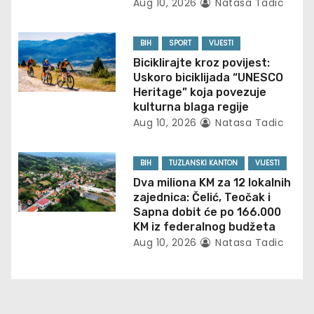
Aug 10, 2026
Natasa Tadic
g
BIH
SPORT
VIJESTI
a
Biciklirajte kroz povijest:
t
Uskoro biciklijada “UNESCO
Heritage” koja povezuje
i
kulturna blaga regije
Aug 10, 2026
Natasa Tadic
o
n
BIH
TUZLANSKI KANTON
VIJESTI
Dva miliona KM za 12 lokalnih
zajednica: Čelić, Teočak i
Sapna dobit će po 166.000
KM iz federalnog budžeta
Aug 10, 2026
Natasa Tadic