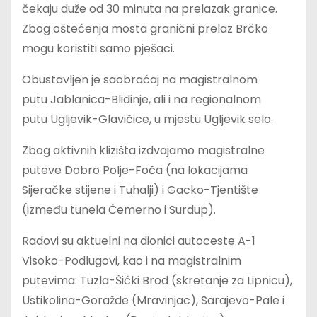
čekaju duže od 30 minuta na prelazak granice.
Zbog oštećenja mosta granični prelaz Brčko
mogu koristiti samo pješaci.
Obustavljen je saobraćaj na magistralnom
putu Jablanica-Blidinje, ali i na regionalnom
putu Ugljevik-Glavičice, u mjestu Ugljevik selo.
Zbog aktivnih klizišta izdvajamo magistralne
puteve Dobro Polje-Foča (na lokacijama
Sijeračke stijene i Tuhalji) i Gacko-Tjentište
(između tunela Čemerno i Surdup).
Radovi su aktuelni na dionici autoceste A-1
Visoko-Podlugovi, kao i na magistralnim
putevima: Tuzla-Šićki Brod (skretanje za Lipnicu),
Ustikolina-Goražde (Mravinjac), Sarajevo-Pale i