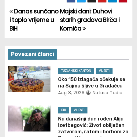
Danas sunčano
Majski dani: Duhovi
P
i toplo vrijeme u
starih gradova Birča i
o
BiH
Komića
s
t
Povezani članci
n
TUZLANSKI KANTON
VIJESTI
a
Oko 150 izlagača očekuje se
na Sajmu šljive u Gradačcu
v
Aug 8, 2026
Natasa Tadic
i
BIH
VIJESTI
g
Na današnji dan rođen Alija
Izetbegović: Život obilježen
a
zatvorom, ratom i borbom za