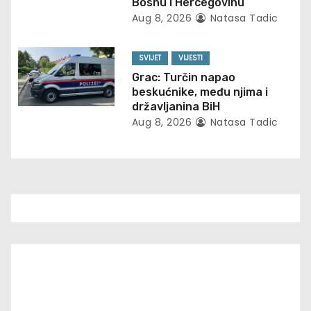
Bosnu i Hercegovinu
t
Aug 8, 2026
Natasa Tadic
i
SVIJET
VIJESTI
o
Grac: Turčin napao
beskućnike, među njima i
n
državljanina BiH
Aug 8, 2026
Natasa Tadic