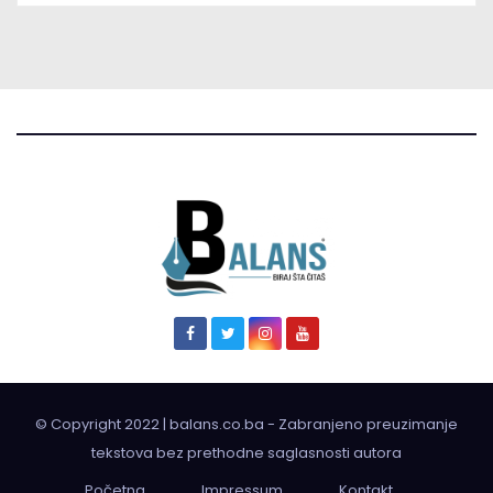
© Copyright 2022 | balans.co.ba - Zabranjeno preuzimanje
tekstova bez prethodne saglasnosti autora
Početna
Impressum
Kontakt