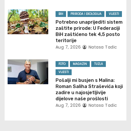
g
BIH
PRIRODA I EKOLOGIJA
VIJESTI
a
Potrebno unaprijediti sistem
t
zaštite prirode: U Federaciji
BiH zaštićeno tek 4,5 posto
i
teritorije
Aug 7, 2026
Natasa Tadic
o
n
FOTO
MAGAZIN
TUZLA
VIJESTI
Pošalji mi busjen s Malina:
Roman Saliha Straševića koji
zadire u najosjetljivije
dijelove naše prošlosti
Aug 7, 2026
Natasa Tadic