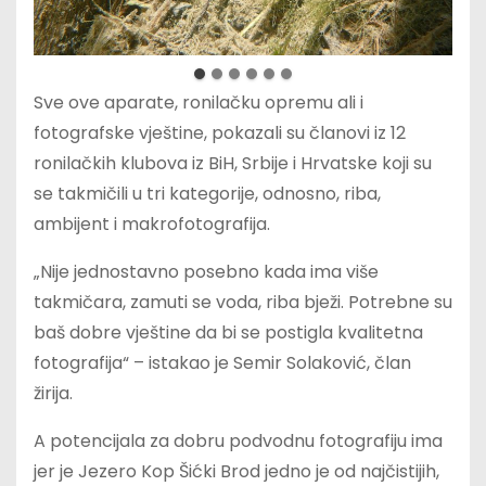
Sve ove aparate, ronilačku opremu ali i
fotografske vještine, pokazali su članovi iz 12
ronilačkih klubova iz BiH, Srbije i Hrvatske koji su
se takmičili u tri kategorije, odnosno, riba,
ambijent i makrofotografija.
„Nije jednostavno posebno kada ima više
takmičara, zamuti se voda, riba bježi. Potrebne su
baš dobre vještine da bi se postigla kvalitetna
fotografija“ – istakao je Semir Solaković, član
žirija.
A potencijala za dobru podvodnu fotografiju ima
jer je Jezero Kop Šićki Brod jedno je od najčistijih,