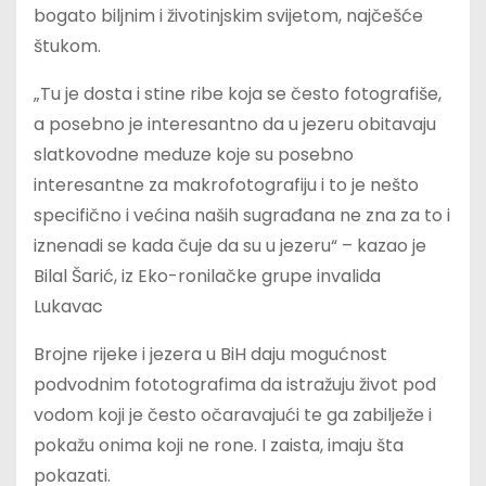
bogato biljnim i životinjskim svijetom, najčešće
štukom.
„Tu je dosta i stine ribe koja se često fotografiše,
a posebno je interesantno da u jezeru obitavaju
slatkovodne meduze koje su posebno
interesantne za makrofotografiju i to je nešto
specifično i većina naših sugrađana ne zna za to i
iznenadi se kada čuje da su u jezeru“ – kazao je
Bilal Šarić,
iz
Eko-ronilačke grupe invalida
Lukavac
Brojne rijeke i jezera u BiH daju mogućnost
podvodnim fototografima da istražuju život pod
vodom koji je često očaravajući te ga zabilježe i
pokažu onima koji ne rone. I zaista, imaju šta
pokazati.