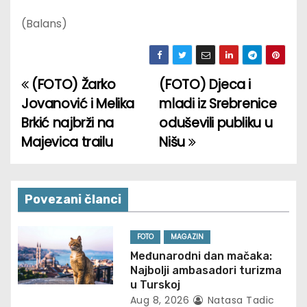
(Balans)
(FOTO) Žarko
(FOTO) Djeca i
P
Jovanović i Melika
mladi iz Srebrenice
o
Brkić najbrži na
oduševili publiku u
Majevica trailu
Nišu
s
t
n
Povezani članci
a
FOTO
MAGAZIN
v
Međunarodni dan mačaka:
Najbolji ambasadori turizma
i
u Turskoj
Aug 8, 2026
Natasa Tadic