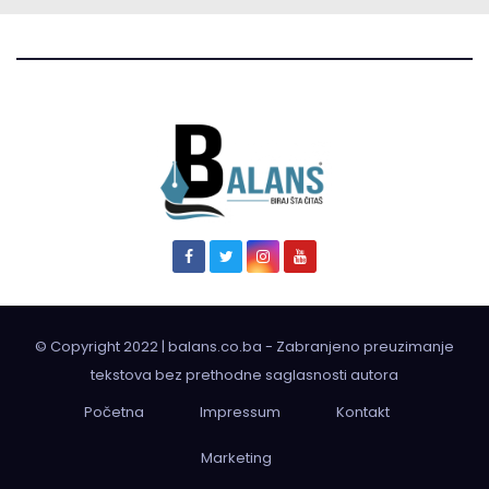
© Copyright 2022 | balans.co.ba - Zabranjeno preuzimanje
tekstova bez prethodne saglasnosti autora
Početna
Impressum
Kontakt
Marketing