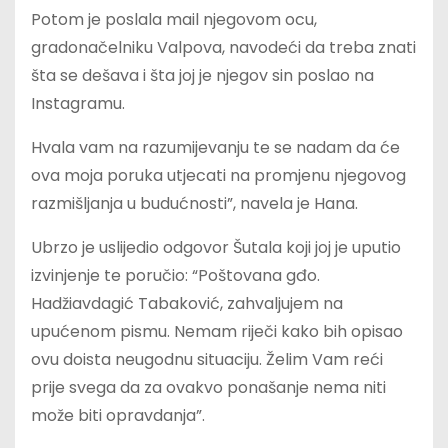
Potom je poslala mail njegovom ocu,
gradonačelniku Valpova, navodeći da treba znati
šta se dešava i šta joj je njegov sin poslao na
Instagramu.
Hvala vam na razumijevanju te se nadam da će
ova moja poruka utjecati na promjenu njegovog
razmišljanja u budućnosti”, navela je Hana.
Ubrzo je uslijedio odgovor Šutala koji joj je uputio
izvinjenje te poručio: “Poštovana gđo.
Hadžiavdagić Tabaković, zahvaljujem na
upućenom pismu. Nemam riječi kako bih opisao
ovu doista neugodnu situaciju. Želim Vam reći
prije svega da za ovakvo ponašanje nema niti
može biti opravdanja”.