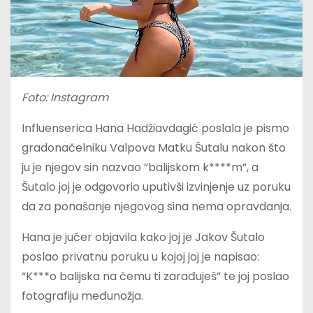
Foto: Instagram
Influenserica Hana Hadžiavdagić poslala je pismo
gradonačelniku Valpova Matku Šutalu nakon što
ju je njegov sin nazvao “balijskom k****m”, a
Šutalo joj je odgovorio uputivši izvinjenje uz poruku
da za ponašanje njegovog sina nema opravdanja.
Hana je jučer objavila kako joj je Jakov Šutalo
poslao privatnu poruku u kojoj joj je napisao:
“K***o balijska na čemu ti zarađuješ” te joj poslao
fotografiju međunožja.