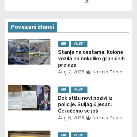
n
a
Povezani članci
v
BIH
VIJESTI
i
Stanje na cestama: Kolone
vozila na nekoliko graničnih
g
prelaza
Aug 7, 2026
Natasa Tadic
a
t
BIH
VIJESTI
Dok stižu novi pozivi iz
i
policije, Suljagić jesan:
Ćeraćemo se još
o
Aug 6, 2026
Natasa Tadic
n
BIH
VIJESTI