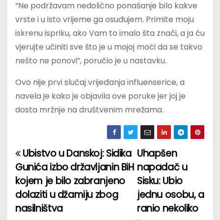
“Ne podržavam nedolično ponašanje bilo kakve
vrste i u isto vrijeme ga osuđujem. Primite moju
iskrenu ispriku, ako Vam to imalo šta znači, a ja ću
vjerujte učiniti sve što je u mojoj moći da se takvo
nešto ne ponovi”, poručio je u nastavku.
Ovo nije prvi slučaj vrijeđanja influenserice, a
navela je kako je objavila ove poruke jer joj je
dosta mržnje na društvenim mrežama.
Ubistvo u Danskoj: Sidika
Uhapšen
P
Gunića izbo državljanin BiH
napadač u
o
kojem je bilo zabranjeno
Sisku: Ubio
dolaziti u džamiju zbog
jednu osobu, a
s
nasilništva
ranio nekoliko
t