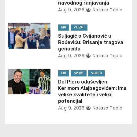
g
navodnog ranjavanja
Aug 9, 2026
Natasa Tadic
a
t
BIH
VIJESTI
Suljagić o Cvijanović u
i
Roćeviću: Brisanje tragova
genocida
o
Aug 9, 2026
Natasa Tadic
n
BIH
SPORT
VIJESTI
Del Piero oduševljen
Kerimom Alajbegovićem: Ima
velike kvalitete i veliki
potencijal
Aug 9, 2026
Natasa Tadic