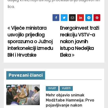
lica.
Vijeće ministara
Energoinvest traži
P
usvojilo prijedlog
reakciju VSTV-a
o
sporazuma o Južnoj
nakon javnih
interkonekciji između
istupa Nedeljka
s
BiH i Hrvatske
Eleka
t
n
Povezani članci
a
v
SVIJET
VIJESTI
Mehr objavio snimak
i
Modžtabe Hamneija: Prvo
pojavljivanje nakon