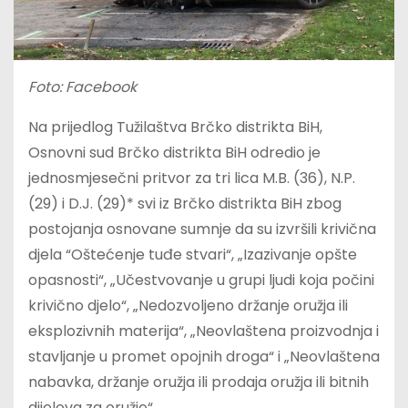
Foto: Facebook
Na prijedlog Tužilaštva Brčko distrikta BiH,
Osnovni sud Brčko distrikta BiH odredio je
jednosmjesečni pritvor za tri lica M.B. (36), N.P.
(29) i D.J. (29)* svi iz Brčko distrikta BiH zbog
postojanja osnovane sumnje da su izvršili krivična
djela “Oštećenje tuđe stvari“, „Izazivanje opšte
opasnosti“, „Učestvovanje u grupi ljudi koja počini
krivično djelo“, „Nedozvoljeno držanje oružja ili
eksplozivnih materija“, „Neovlaštena proizvodnja i
stavljanje u promet opojnih droga“ i „Neovlaštena
nabavka, držanje oružja ili prodaja oružja ili bitnih
dijelova za oružje“.