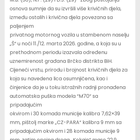
osnova sumnje da su izvršili više krivičnih djela,
između ostalih i krivična djela povezana sa
paljenjem
privatnog motornog vozila u stambenom naselju
„Š“ u noći 11./12. marta 2026. godine, a koja su u
prethodnom periodu izazvala određenu
uznemirenost građana Brčko distrikta BiH.
Cijeneći vrstu, prirodu i brojnost krivičnih djela za
koja su navedena lica osumnjičena, kao i
činjenice da je u toku istražnih radnji pronađena
automatska puška modela “M70“ sa
pripadajućim
okvirom i 30 komada municije kalibra 7,62×39
mm, pištolj marke „CZ-PARA“ kalibra 9 mm sa
pripadajućim okvirom i 28 komada municije 9
mm, zatim opojna droga „Kokain“ mase 22,9