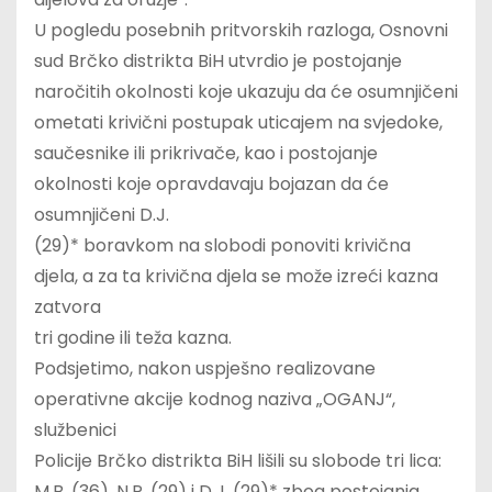
U pogledu posebnih pritvorskih razloga, Osnovni
sud Brčko distrikta BiH utvrdio je postojanje
naročitih okolnosti koje ukazuju da će osumnjičeni
ometati krivični postupak uticajem na svjedoke,
saučesnike ili prikrivače, kao i postojanje
okolnosti koje opravdavaju bojazan da će
osumnjičeni D.J.
(29)* boravkom na slobodi ponoviti krivična
djela, a za ta krivična djela se može izreći kazna
zatvora
tri godine ili teža kazna.
Podsjetimo, nakon uspješno realizovane
operativne akcije kodnog naziva „OGANJ“,
službenici
Policije Brčko distrikta BiH lišili su slobode tri lica:
M.B. (36), N.P. (29) i D.J. (29)* zbog postojanja