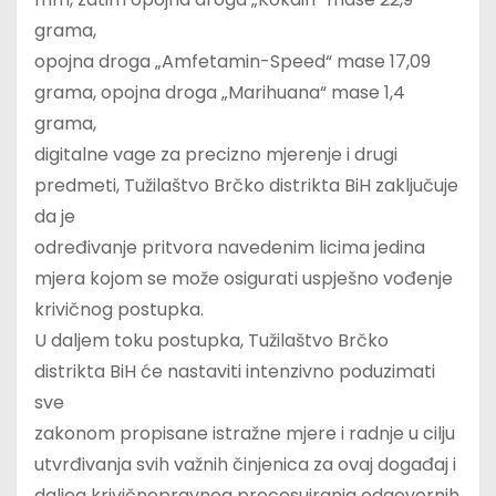
grama,
opojna droga „Amfetamin-Speed“ mase 17,09
grama, opojna droga „Marihuana“ mase 1,4
grama,
digitalne vage za precizno mjerenje i drugi
predmeti, Tužilaštvo Brčko distrikta BiH zaključuje
da je
određivanje pritvora navedenim licima jedina
mjera kojom se može osigurati uspješno vođenje
krivičnog postupka.
U daljem toku postupka, Tužilaštvo Brčko
distrikta BiH će nastaviti intenzivno poduzimati
sve
zakonom propisane istražne mjere i radnje u cilju
utvrđivanja svih važnih činjenica za ovaj događaj i
daljeg krivičnopravnog procesuiranja odgovornih