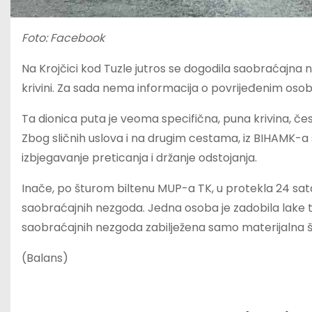
Foto: Facebook
Na Krojčici kod Tuzle jutros se dogodila saobraćajna
krivini. Za sada nema informacija o povrijeđenim oso
Ta dionica puta je veoma specifična, puna krivina, čes
Zbog sličnih uslova i na drugim cestama, iz BIHAMK-a
izbjegavanje preticanja i držanje odstojanja.
Inače, po šturom biltenu MUP-a TK, u protekla 24 sa
saobraćajnih nezgoda. Jedna osoba je zadobila lake tj
saobraćajnih nezgoda zabilježena samo materijalna š
(Balans)