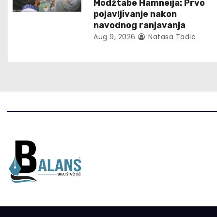
Modžtabe Hamneija: Prvo
i
pojavljivanje nakon
navodnog ranjavanja
o
Aug 9, 2026
Natasa Tadic
n