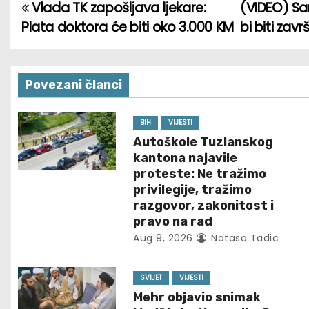
Vlada TK zapošljava ljekare:
(VIDEO) Sa
P
Plata doktora će biti oko 3.000 KM
bi biti za
o
s
Povezani članci
t
n
BIH
VIJESTI
Autoškole Tuzlanskog
a
kantona najavile
proteste: Ne tražimo
v
privilegije, tražimo
razgovor, zakonitost i
i
pravo na rad
Aug 9, 2026
Natasa Tadic
g
a
SVIJET
VIJESTI
t
Mehr objavio snimak