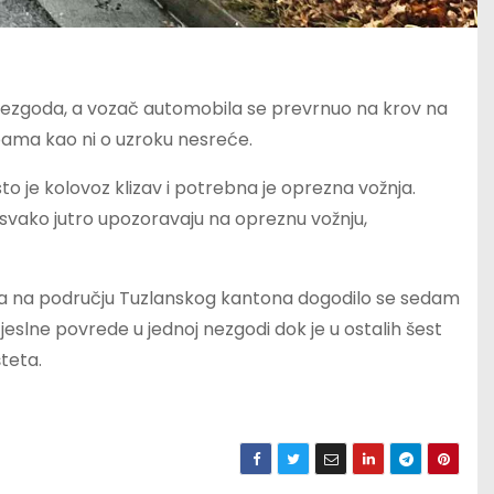
 nezgoda, a vozač automobila se prevrnuo na krov na
bama kao ni o uzroku nesreće.
to je kolovoz klizav i potrebna je oprezna vožnja.
 svako jutro upozoravaju na opreznu vožnju,
ta na području Tuzlanskog kantona dogodilo se sedam
eslne povrede u jednoj nezgodi dok je u ostalih šest
teta.