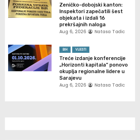
a
Zeničko-dobojski kanton:
t
Inspektori zapečatili šest
objekata i izdali 16
i
prekršajnih naloga
Aug 6, 2026
Natasa Tadic
o
n
BIH
VIJESTI
Treće izdanje konferencije
„Horizonti kapitala“ ponovo
okuplja regionalne lidere u
Sarajevu
Aug 6, 2026
Natasa Tadic