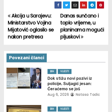
Akcija u Sarajevu:
Danas sunčano i
P
Ministarstvo Vojina
toplo vrijeme, u
o
Mijatović oglasilo se
planinama mogući
nakon pretresa
pljuskovi
s
t
n
Povezani članci
a
BIH
VIJESTI
v
Dok stižu novi pozivi iz
policije, Suljagić jesan:
i
Ćeraćemo se još
Aug 6, 2026
Natasa Tadic
g
BIH
VIJESTI