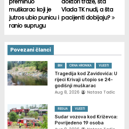
preminuo
doktori traže, šta
o
muškarac koji je
Vlada TK nudi, a šta
jutros ubio punicu i
pacijenti dobijaju?
s
ranio suprugu
t
n
Povezani članci
a
v
BIH
CRNA HRONIKA
VIJESTI
Tragedija kod Zavidovića: U
i
rijeci Krivaji utopio se 24-
godišnji muškarac
g
Aug 8, 2026
Natasa Tadic
a
REGIJA
VIJESTI
t
Sudar vozova kod Križevca:
Povrijeđeno 19 osoba
i