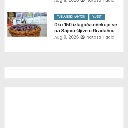
Aug 8, 2026
Natasa Tadic
o
TUZLANSKI KANTON
VIJESTI
n
Oko 150 izlagača očekuje se
na Sajmu šljive u Gradačcu
Aug 8, 2026
Natasa Tadic