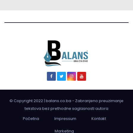
© Copyright 2022 | balans.co.ba - Zabranjeno preuzimanje
tekstova bez prethodne saglasnosti autora
Početna
Impressum
Kontakt
Marketing