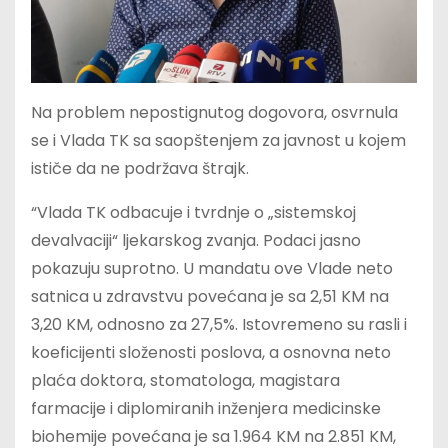
Na problem nepostignutog dogovora, osvrnula
se i Vlada TK sa saopštenjem za javnost u kojem
ističe da ne podržava štrajk.
“Vlada TK odbacuje i tvrdnje o „sistemskoj
devalvaciji“ ljekarskog zvanja. Podaci jasno
pokazuju suprotno. U mandatu ove Vlade neto
satnica u zdravstvu povećana je sa 2,51 KM na
3,20 KM, odnosno za 27,5%. Istovremeno su rasli i
koeficijenti složenosti poslova, a osnovna neto
plaća doktora, stomatologa, magistara
farmacije i diplomiranih inženjera medicinske
biohemije povećana je sa 1.964 KM na 2.851 KM,