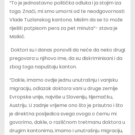
“To je jednostavno politička odluka i ja stojim iza
toga. Znači, mi smo umorni od te neodgovornosti
Vlade Tuzlanskog kantona. Mislim da se to može
riješiti potpisom pera za pet minuta”- stava je
Malkić.
Doktori su i danas ponovili da neće da neko drugi
pregovara u njihovo ime, da su diskriminisani i da
zbog toga napuštaju kanton.
“Dakle, imamo ovdje jednu unutrašnju i vanjsku
migraciju, odlazak doktora vani u druge zemlje
Evropske unije, najviše u Sloveniju, Njemačku,
Austriju. U zadnje vrijeme ono što je prisutno i što
je direktna posljedica svega ovoga o čemu mi
govorimo, dakle, o različnom tretmanu doktora u
drugim kantonima, imamo i unutrašnju migraciju,