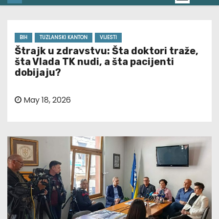
BIH
TUZLANSKI KANTON
VIJESTI
Štrajk u zdravstvu: Šta doktori traže,
šta Vlada TK nudi, a šta pacijenti
dobijaju?
May 18, 2026