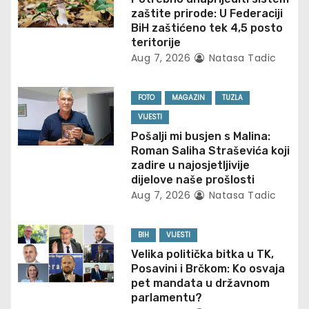
zaštite prirode: U Federaciji
g
BiH zaštićeno tek 4,5 posto
teritorije
a
Aug 7, 2026
Natasa Tadic
t
FOTO
MAGAZIN
TUZLA
i
VIJESTI
o
Pošalji mi busjen s Malina:
Roman Saliha Straševića koji
n
zadire u najosjetljivije
dijelove naše prošlosti
Aug 7, 2026
Natasa Tadic
BIH
VIJESTI
Velika politička bitka u TK,
Posavini i Brčkom: Ko osvaja
pet mandata u državnom
parlamentu?