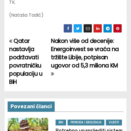
TK.
(Nataša Tadić)
Qatar
Nakon više od decenije:
P
nastavlja
Energoinvest se vraća na
o
podržavati
tržište Libije, potpisan
povratničku
ugovor od 5,3 miliona KM
s
populaciju u
t
BiH
n
a
Povezani članci
v
BIH
PRIRODA I EKOLOGIJA
VIJESTI
i
Potrebno unaprijediti sistem