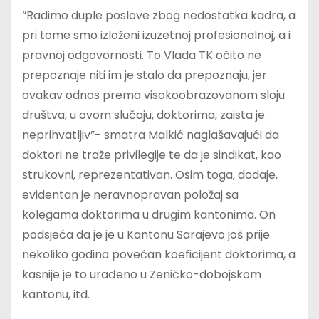
“Radimo duple poslove zbog nedostatka kadra, a
pri tome smo izloženi izuzetnoj profesionalnoj, a i
pravnoj odgovornosti. To Vlada TK očito ne
prepoznaje niti im je stalo da prepoznaju, jer
ovakav odnos prema visokoobrazovanom sloju
društva, u ovom slučaju, doktorima, zaista je
neprihvatljiv”- smatra Malkić naglašavajući da
doktori ne traže privilegije te da je sindikat, kao
strukovni, reprezentativan. Osim toga, dodaje,
evidentan je neravnopravan položaj sa
kolegama doktorima u drugim kantonima. On
podsjeća da je je u Kantonu Sarajevo još prije
nekoliko godina povećan koeficijent doktorima, a
kasnije je to urađeno u Zeničko-dobojskom
kantonu, itd.