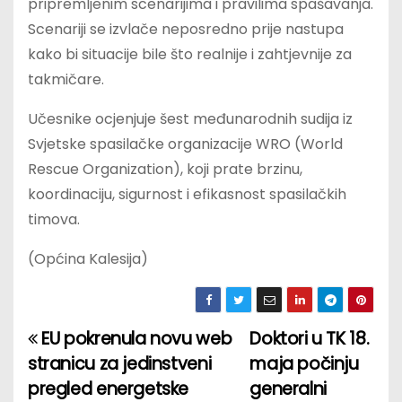
pripremljenim scenarijima i pravilima spašavanja.
Scenariji se izvlače neposredno prije nastupa
kako bi situacije bile što realnije i zahtjevnije za
takmičare.
Učesnike ocjenjuje šest međunarodnih sudija iz
Svjetske spasilačke organizacije WRO (World
Rescue Organization), koji prate brzinu,
koordinaciju, sigurnost i efikasnost spasilačkih
timova.
(Općina Kalesija)
EU pokrenula novu web
Doktori u TK 18.
P
stranicu za jedinstveni
maja počinju
o
pregled energetske
generalni