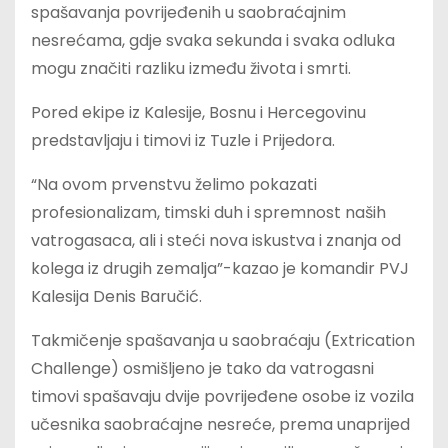
spašavanja povrijeđenih u saobraćajnim
nesrećama, gdje svaka sekunda i svaka odluka
mogu značiti razliku između života i smrti.
Pored ekipe iz Kalesije, Bosnu i Hercegovinu
predstavljaju i timovi iz Tuzle i Prijedora.
“Na ovom prvenstvu želimo pokazati
profesionalizam, timski duh i spremnost naših
vatrogasaca, ali i steći nova iskustva i znanja od
kolega iz drugih zemalja”-kazao je komandir PVJ
Kalesija Denis Baručić.
Takmičenje spašavanja u saobraćaju (Extrication
Challenge) osmišljeno je tako da vatrogasni
timovi spašavaju dvije povrijeđene osobe iz vozila
učesnika saobraćajne nesreće, prema unaprijed