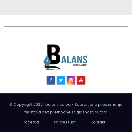
© Copyright 2022 | balans.co.ba - Zabranjeno preuzimanje
tekstova bez prethodne saglasnosti autora
Početna
Impressum
Kontakt