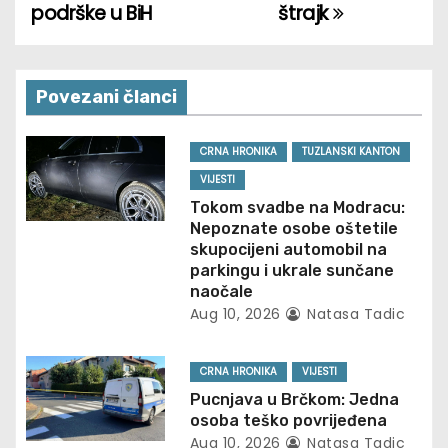
podrške u BiH
štrajk
s
t
n
Povezani članci
a
CRNA HRONIKA
TUZLANSKI KANTON
v
VIJESTI
Tokom svadbe na Modracu:
i
Nepoznate osobe oštetile
skupocijeni automobil na
g
parkingu i ukrale sunčane
naočale
a
Aug 10, 2026
Natasa Tadic
t
CRNA HRONIKA
VIJESTI
i
Pucnjava u Brčkom: Jedna
osoba teško povrijeđena
o
Aug 10, 2026
Natasa Tadic