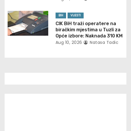
n
BIH
VIJESTI
CIK BiH traži operatere na
biračkim mjestima u Tuzli za
Opće izbore: Naknada 310 KM
Aug 10, 2026
Natasa Tadic