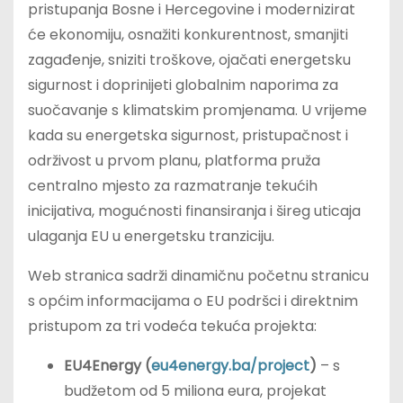
pristupanja Bosne i Hercegovine i modernizirat
će ekonomiju, osnažiti konkurentnost, smanjiti
zagađenje, sniziti troškove, ojačati energetsku
sigurnost i doprinijeti globalnim naporima za
suočavanje s klimatskim promjenama. U vrijeme
kada su energetska sigurnost, pristupačnost i
održivost u prvom planu, platforma pruža
centralno mjesto za razmatranje tekućih
inicijativa, mogućnosti finansiranja i šireg uticaja
ulaganja EU u energetsku tranziciju.
Web stranica sadrži dinamičnu početnu stranicu
s općim informacijama o EU podršci i direktnim
pristupom za tri vodeća tekuća projekta:
EU4Energy (
eu4energy.ba/project
)
– s
budžetom od 5 miliona eura, projekat