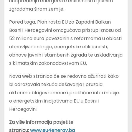
unapređenja energetske efikasnosti u javnim
zgradama širom zemlje.
Pored toga, Plan rasta EU za Zapadni Balkan
Bosni i Hercegovini omogućava pristup iznosu od
52 miliona eura povezanih s reformama u oblasti
obnovljive energije, energetske efikasnosti,
obnove javnih i stambenih zgrada te usklađivanja
s klimatskim zakonodavstvom EU.
Nova web stranica će se redovno ažurirati kako
bi odražavala tekuća dešavanja i pružala
akterima blagovremene i praktične informacije
o energetskim inicijativama EU u Bosni i
Hercegovini.
Za više informacija posjetite
stranicu:
www.eu4energy.ba