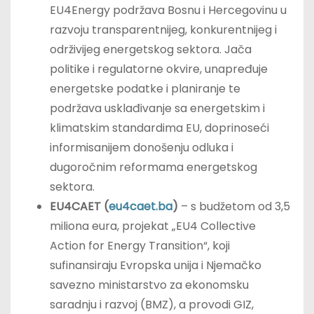
EU4Energy podržava Bosnu i Hercegovinu u
razvoju transparentnijeg, konkurentnijeg i
održivijeg energetskog sektora. Jača
politike i regulatorne okvire, unapređuje
energetske podatke i planiranje te
podržava usklađivanje sa energetskim i
klimatskim standardima EU, doprinoseći
informisanijem donošenju odluka i
dugoročnim reformama energetskog
sektora.
EU4CAET (
eu4caet.ba
)
– s budžetom od 3,5
miliona eura, projekat „EU4 Collective
Action for Energy Transition“, koji
sufinansiraju Evropska unija i Njemačko
savezno ministarstvo za ekonomsku
saradnju i razvoj (BMZ), a provodi GIZ,