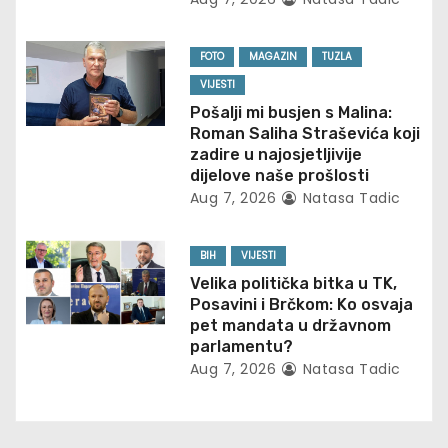
a
t
FOTO
MAGAZIN
TUZLA
VIJESTI
i
Pošalji mi busjen s Malina:
Roman Saliha Straševića koji
o
zadire u najosjetljivije
dijelove naše prošlosti
n
Aug 7, 2026
Natasa Tadic
BIH
VIJESTI
Velika politička bitka u TK,
Posavini i Brčkom: Ko osvaja
pet mandata u državnom
parlamentu?
Aug 7, 2026
Natasa Tadic