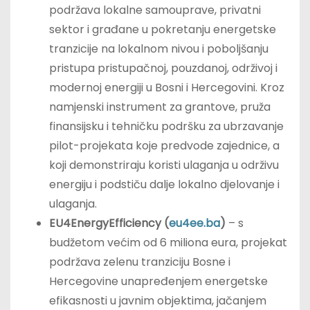
podržava lokalne samouprave, privatni
sektor i građane u pokretanju energetske
tranzicije na lokalnom nivou i poboljšanju
pristupa pristupačnoj, pouzdanoj, održivoj i
modernoj energiji u Bosni i Hercegovini. Kroz
namjenski instrument za grantove, pruža
finansijsku i tehničku podršku za ubrzavanje
pilot-projekata koje predvode zajednice, a
koji demonstriraju koristi ulaganja u održivu
energiju i podstiču dalje lokalno djelovanje i
ulaganja.
EU4EnergyEfficiency (
eu4ee.ba
)
– s
budžetom većim od 6 miliona eura, projekat
podržava zelenu tranziciju Bosne i
Hercegovine unapređenjem energetske
efikasnosti u javnim objektima, jačanjem