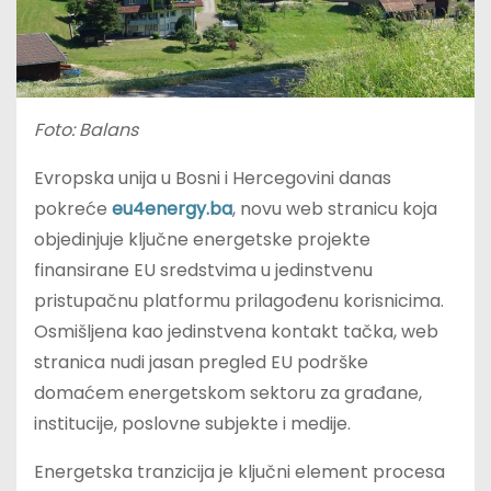
Foto: Balans
Evropska unija u Bosni i Hercegovini danas
pokreće
eu4energy.ba
, novu web stranicu koja
objedinjuje ključne energetske projekte
finansirane EU sredstvima u jedinstvenu
pristupačnu platformu prilagođenu korisnicima.
Osmišljena kao jedinstvena kontakt tačka, web
stranica nudi jasan pregled EU podrške
domaćem energetskom sektoru za građane,
institucije, poslovne subjekte i medije.
Energetska tranzicija je ključni element procesa