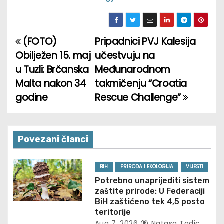
(FOTO)
Pripadnici PVJ Kalesija
P
Obilježen 15. maj
učestvuju na
o
u Tuzli: Brčanska
Međunarodnom
Malta nakon 34
takmičenju “Croatia
s
godine
Rescue Challenge”
t
n
Povezani članci
a
v
BIH
PRIRODA I EKOLOGIJA
VIJESTI
Potrebno unaprijediti sistem
i
zaštite prirode: U Federaciji
BiH zaštićeno tek 4,5 posto
g
teritorije
Aug 7, 2026
Natasa Tadic