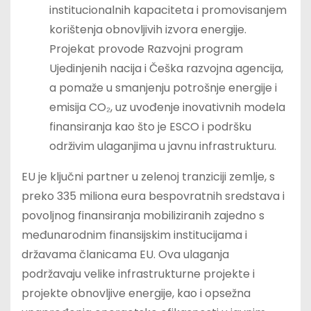
institucionalnih kapaciteta i promovisanjem
korištenja obnovljivih izvora energije.
Projekat provode Razvojni program
Ujedinjenih nacija i Češka razvojna agencija,
a pomaže u smanjenju potrošnje energije i
emisija CO₂, uz uvođenje inovativnih modela
finansiranja kao što je ESCO i podršku
održivim ulaganjima u javnu infrastrukturu.
EU je ključni partner u zelenoj tranziciji zemlje, s
preko 335 miliona eura bespovratnih sredstava i
povoljnog finansiranja mobiliziranih zajedno s
međunarodnim finansijskim institucijama i
državama članicama EU. Ova ulaganja
podržavaju velike infrastrukturne projekte i
projekte obnovljive energije, kao i opsežna