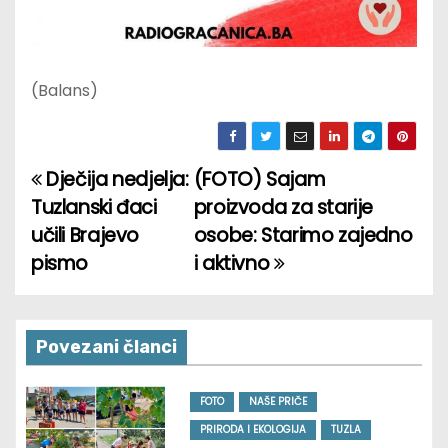
(Balans)
Dječija nedjelja:
(FOTO) Sajam
P
Tuzlanski đaci
proizvoda za starije
o
učili Brajevo
osobe: Starimo zajedno
pismo
i aktivno
s
t
n
Povezani članci
a
FOTO
NAŠE PRIČE
v
PRIRODA I EKOLOGIJA
TUZLA