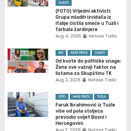
VIJESTI
i
(FOTO) Vrijedni aktivisti:
Grupa mladih izviđača iz
g
Italije čistila smeće u Tuzli i
farbala žardinjere
a
Aug 4, 2026
Natasa Tadic
t
BIH
NAŠE PRIČE
VIJESTI
i
Od kvote do političke snage:
Žene sve važniji faktor na
o
listama za Skupštinu TK
Aug 2, 2026
Natasa Tadic
n
FOTO
NAŠE PRIČE
TUZLA
Faruk Ibrahimović iz Tuzle
više od pola stoljeća
prevodio svijet Bosni i
Hercegovini
Aug 2, 2026
Natasa Tadic