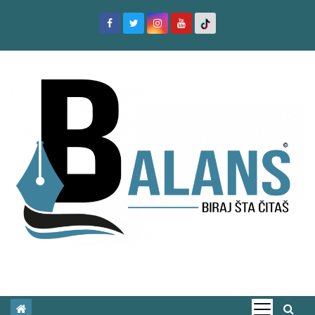
S
k
i
p
t
o
c
o
n
t
e
n
t