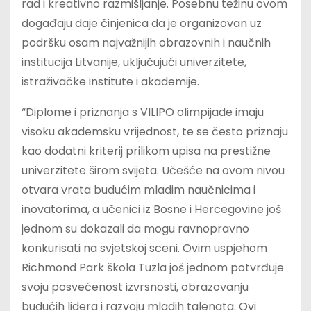
rad i kreativno razmišljanje. Posebnu težinu ovom
događaju daje činjenica da je organizovan uz
podršku osam najvažnijih obrazovnih i naučnih
institucija Litvanije, uključujući univerzitete,
istraživačke institute i akademije.
“Diplome i priznanja s VILIPO olimpijade imaju
visoku akademsku vrijednost, te se često priznaju
kao dodatni kriterij prilikom upisa na prestižne
univerzitete širom svijeta. Učešće na ovom nivou
otvara vrata budućim mladim naučnicima i
inovatorima, a učenici iz Bosne i Hercegovine još
jednom su dokazali da mogu ravnopravno
konkurisati na svjetskoj sceni. Ovim uspjehom
Richmond Park škola Tuzla još jednom potvrđuje
svoju posvećenost izvrsnosti, obrazovanju
budućih lidera i razvoju mladih talenata. Ovi