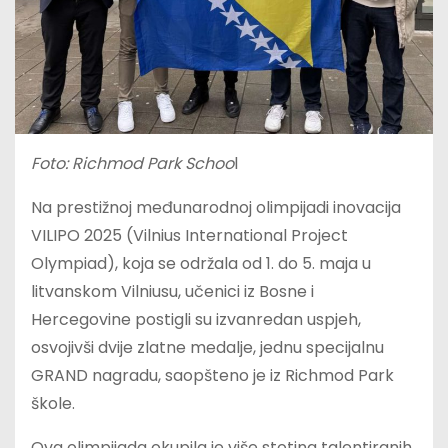
Foto: Richmod Park Schoo
l
Na prestižnoj međunarodnoj olimpijadi inovacija
VILIPO 2025 (Vilnius International Project
Olympiad), koja se održala od 1. do 5. maja u
litvanskom Vilniusu, učenici iz Bosne i
Hercegovine postigli su izvanredan uspjeh,
osvojivši dvije zlatne medalje, jednu specijalnu
GRAND nagradu, saopšteno je iz Richmod Park
škole.
Ova olimpijada okupila je više stotina talentiranih