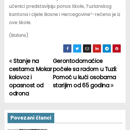
učenici predstavljaju ponos škole, Tuzlanskog
kantona i cijele Bosne i Hercegovine”-rečeno je iz
ove škole.
(Balans)
Stanje na
Gerontodomaćice
P
cestama: Mokar
počele sa radom u Tuzli:
o
kolovoz i
Pomoć u kući osobama
opasnost od
starijim od 65 godina
s
odrona
t
n
Povezani članci
a