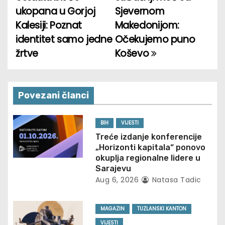
o
ukopana u Gorjoj
Sjevernom
Kalesiji: Poznat
Makedonijom:
s
identitet samo jedne
Očekujemo puno
t
žrtve
Koševo
n
a
Povezani članci
v
BIH
VIJESTI
i
Treće izdanje konferencije
„Horizonti kapitala“ ponovo
g
okuplja regionalne lidere u
Sarajevu
a
Aug 6, 2026
Natasa Tadic
t
MAGAZIN
TUZLANSKI KANTON
i
VIJESTI