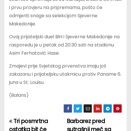
i prvu provjeru na pripremama, pošto će
odmjeriti snage sa selekcijom Sjeverne
Makedonije.
Ovaj prijateljski duel BiH i Sjeverne Makedonije na
rasporedu je u petak od 20:30 sati na stadionu
Asim Ferhatović Hase.
Zmajevi prije Svjetskog prvenstva imaju još
zakazanu i prijateljsku utakmicu protiv Paname 6.
juna u St. Louisu.
(Balans)
Tri posmrtna
Barbarez pred
P
ostatka bit će
sutrašnji meč sa