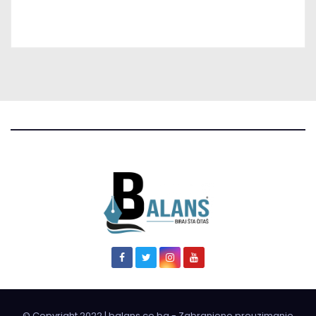
© Copyright 2022 | balans.co.ba - Zabranjeno preuzimanje