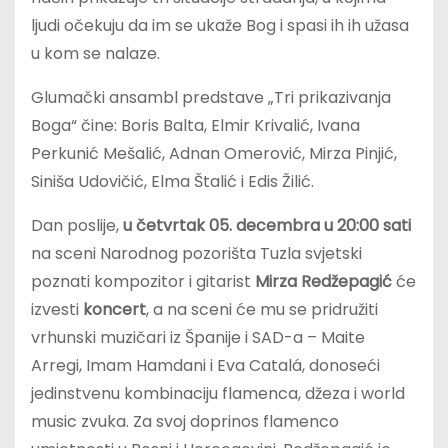
ljudi očekuju da im se ukaže Bog i spasi ih ih užasa
u kom se nalaze.
Glumački ansambl predstave „Tri prikazivanja
Boga“ čine: Boris Balta, Elmir Krivalić, Ivana
Perkunić Mešalić, Adnan Omerović, Mirza Pinjić,
Siniša Udovičić, Elma Štalić i Edis Žilić.
Dan poslije,
u četvrtak 05. decembra u 20:00 sati
na sceni Narodnog pozorišta Tuzla svjetski
poznati kompozitor i gitarist
Mirza Redžepagić
će
izvesti
koncert
, a na sceni će mu se pridružiti
vrhunski muzičari iz Španije i SAD-a – Maite
Arregi, Imam Hamdani i Eva Catalá, donoseći
jedinstvenu kombinaciju flamenca, džeza i world
music zvuka. Za svoj doprinos flamenco