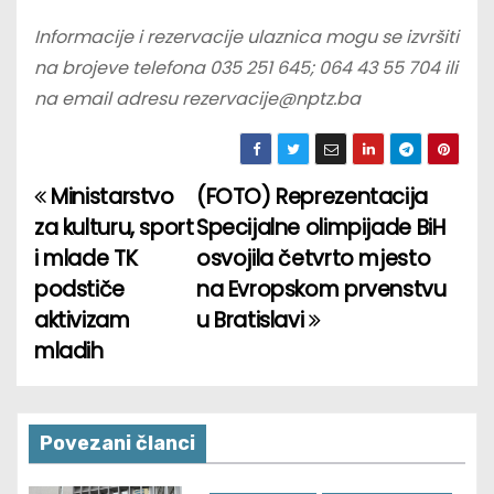
Informacije i rezervacije ulaznica mogu se izvršiti
na brojeve telefona 035 251 645; 064 43 55 704 ili
na email adresu rezervacije@nptz.ba
Ministarstvo
(FOTO) Reprezentacija
P
za kulturu, sport
Specijalne olimpijade BiH
o
i mlade TK
osvojila četvrto mjesto
podstiče
na Evropskom prvenstvu
s
aktivizam
u Bratislavi
t
mladih
n
a
Povezani članci
v