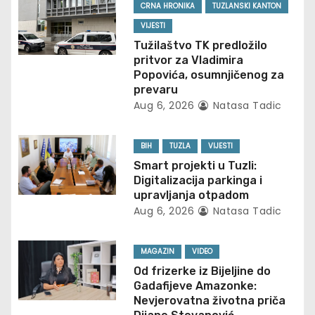
CRNA HRONIKA
TUZLANSKI KANTON
i
VIJESTI
g
Tužilaštvo TK predložilo
pritvor za Vladimira
a
Popovića, osumnjičenog za
prevaru
t
Aug 6, 2026
Natasa Tadic
i
BIH
TUZLA
VIJESTI
o
Smart projekti u Tuzli:
Digitalizacija parkinga i
n
upravljanja otpadom
Aug 6, 2026
Natasa Tadic
MAGAZIN
VIDEO
Od frizerke iz Bijeljine do
Gadafijeve Amazonke:
Nevjerovatna životna priča