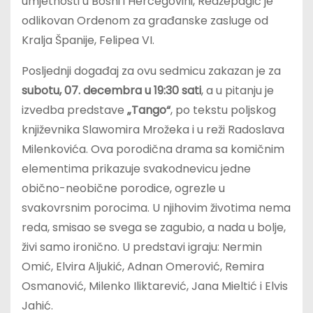
umjetnosti u Bosni i Hercegovini, Redžepagić je
odlikovan Ordenom za građanske zasluge od
Kralja Španije, Felipea VI.
Posljednji događaj za ovu sedmicu zakazan je za
subotu, 07. decembra u 19:30 sati
, a u pitanju je
izvedba predstave
„Tango“
, po tekstu poljskog
književnika Slawomira Mrožeka i u reži Radoslava
Milenkovića. Ova porodična drama sa komičnim
elementima prikazuje svakodnevicu jedne
obično-neobične porodice, ogrezle u
svakovrsnim porocima. U njihovim životima nema
reda, smisao se svega se zagubio, a nada u bolje,
živi samo ironično. U predstavi igraju: Nermin
Omić, Elvira Aljukić, Adnan Omerović, Remira
Osmanović, Milenko Iliktarević, Jana Mieltić i Elvis
Jahić.