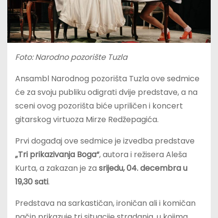
Foto: Narodno pozorište Tuzla
Ansambl Narodnog pozorišta Tuzla ove sedmice
će za svoju publiku odigrati dvije predstave, a na
sceni ovog pozorišta biće upriličen i koncert
gitarskog virtuoza Mirze Redžepagića.
Prvi događaj ove sedmice je izvedba predstave
„Tri prikazivanja Boga“
, autora i režisera Aleša
Kurta, a zakazan je za
srijedu, 04. decembra u
19,30 sati
.
Predstava na sarkastičan, ironičan ali i komičan
način prikazuje tri situacije stradanja, u kojima