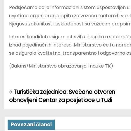
Podsjećamo da je informacioni sistem uspostavljen u s
uvjetima organiziranja ispita za vozača motornih vozil
Njegovu zakonitost i usklađenost sa važećim propisim
Interes kandidata, sigurnost svih učesnika u saobraća
iznad pojedinačnih interesa. Ministarstvo će i u nare
se osiguralo kvalitetno, transparentno i odgovorno 
(Balans/Ministarstvo obrazovanja i nauke TK)
Turistička zajednica: Svečano otvoren
P
obnovljeni Centar za posjetioce u Tuzli
o
s
Povezani članci
t