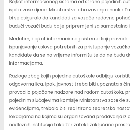
Bojkot informacionog sistema od strane pojedinih a
ispita vaše djece. Ministarstvo obrazovanja i nauke 
bi se osiguralo da kandidati za vozače redovno pohađaj
budući vozači budu bolje pripremljeni za samostalno 
Međutim, bojkot informacionog sistema koji provode 
ispunjavanje uslova potrebnih za pristupanje vozačkom
kandidate da se na vrijeme informišu te da ne budu 
informacijama.
Razloge zbog kojih pojedine autoškole odbijaju koristiti
odgovorna lica. Ipak, javnost treba biti upoznata s č
provodilo pojačane nadzore nad radom autoškola, pr
pojedinim slučajevima komisije Ministarstva zatekle s
evidencijama, trebala biti realizirana teoretska nastav
lokacijama na kojima su organizovana predavanja iz o
nadležnih institucija također zatekli zaključane prostor