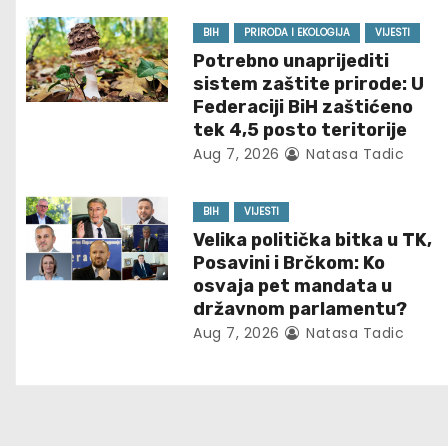
n
BIH
PRIRODA I EKOLOGIJA
VIJESTI
Potrebno unaprijediti
a
sistem zaštite prirode: U
Federaciji BiH zaštićeno
v
tek 4,5 posto teritorije
Aug 7, 2026
Natasa Tadic
i
g
BIH
VIJESTI
Velika politička bitka u TK,
a
Posavini i Brčkom: Ko
t
osvaja pet mandata u
državnom parlamentu?
i
Aug 7, 2026
Natasa Tadic
o
n