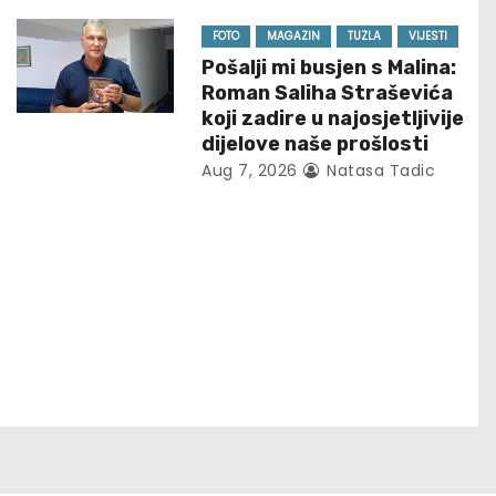
FOTO
MAGAZIN
TUZLA
VIJESTI
Pošalji mi busjen s Malina:
Roman Saliha Straševića
koji zadire u najosjetljivije
dijelove naše prošlosti
Aug 7, 2026
Natasa Tadic