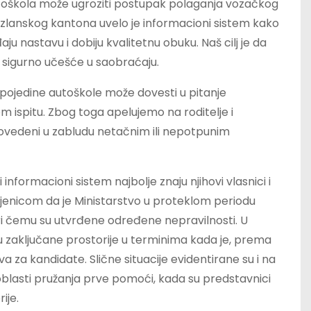
utoškola može ugroziti postupak polaganja vozačkog
Tuzlanskog kantona uvelo je informacioni sistem kako
u nastavu i dobiju kvalitetnu obuku. Naš cilj je da
i sigurno učešće u saobraćaju.
pojedine autoškole može dovesti u pitanje
 ispitu. Zbog toga apelujemo na roditelje i
dovedeni u zabludu netačnim ili nepotpunim
 informacioni sistem najbolje znaju njihovi vlasnici i
injenicom da je Ministarstvo u proteklom periodu
i čemu su utvrđene određene nepravilnosti. U
u zaključane prostorije u terminima kada je, prema
a za kandidate. Slične situacije evidentirane su i na
blasti pružanja prve pomoći, kada su predstavnici
ije.