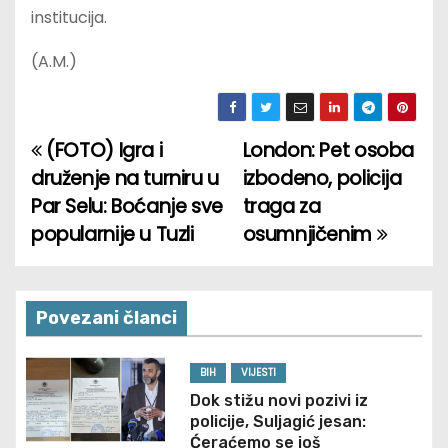
institucija.
(A.M.)
(FOTO) Igra i
London: Pet osoba
P
druženje na turniru u
izbodeno, policija
o
Par Selu: Boćanje sve
traga za
popularnije u Tuzli
osumnjičenim
s
t
n
Povezani članci
a
BIH
VIJESTI
v
Dok stižu novi pozivi iz
policije, Suljagić jesan:
Ćeraćemo se još