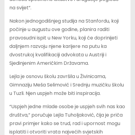
na svijet”.
Nakon jednogodišnjeg studija na Stanfordu, koji
počinje u augustu ove godine, planira raditi
pravosudni ispit u New Yorku, koji će doprinijeti
daljnjem razvoju njene karijere na putu ka
dvostrukoj kvalifikaciji advokata u Austriji i
Sjedinjenim Američkim Državama.
Lejla je osnovu školu završila u Živinicama,
Gimnaziju Meša Selimović i Srednju muzičku školu
u Tuzli. Njen uspjeh može biti inspiracija.
“Uspjeh jedne mlade osobe je uspjeh svih nas kao
društva,” poručuje Lejla Tuholjaković, čija je priča
pravi primjer kako se trud, rad i upornost mogu
isplatiti i otvoriti vrata najvećih svjetskih