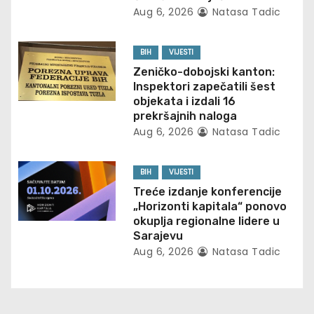
i
Aug 6, 2026
Natasa Tadic
g
BIH
VIJESTI
a
Zeničko-dobojski kanton:
t
Inspektori zapečatili šest
objekata i izdali 16
i
prekršajnih naloga
Aug 6, 2026
Natasa Tadic
o
n
BIH
VIJESTI
Treće izdanje konferencije
„Horizonti kapitala“ ponovo
okuplja regionalne lidere u
Sarajevu
Aug 6, 2026
Natasa Tadic