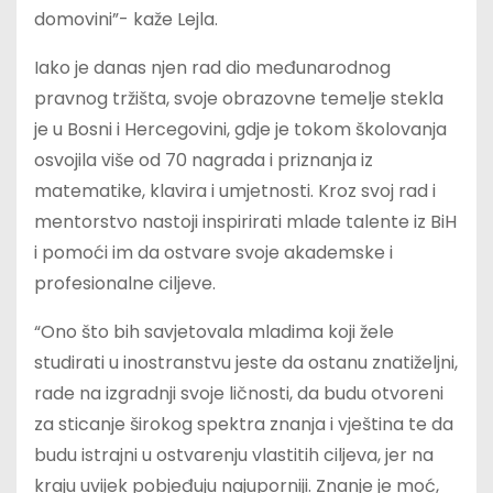
domovini”- kaže Lejla.
Iako je danas njen rad dio međunarodnog
pravnog tržišta, svoje obrazovne temelje stekla
je u Bosni i Hercegovini, gdje je tokom školovanja
osvojila više od 70 nagrada i priznanja iz
matematike, klavira i umjetnosti. Kroz svoj rad i
mentorstvo nastoji inspirirati mlade talente iz BiH
i pomoći im da ostvare svoje akademske i
profesionalne ciljeve.
“Ono što bih savjetovala mladima koji žele
studirati u inostranstvu jeste da ostanu znatiželjni,
rade na izgradnji svoje ličnosti, da budu otvoreni
za sticanje širokog spektra znanja i vještina te da
budu istrajni u ostvarenju vlastitih ciljeva, jer na
kraju uvijek pobjeđuju najuporniji. Znanje je moć,