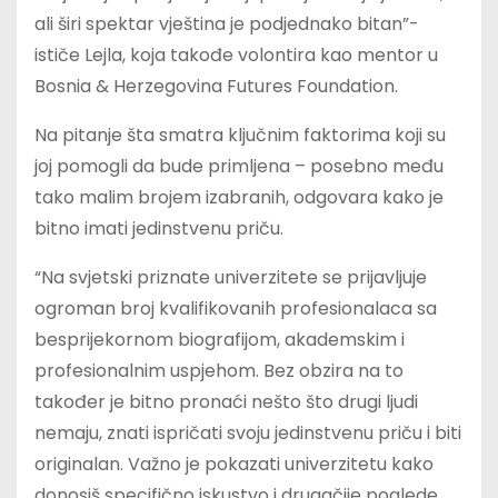
ali širi spektar vještina je podjednako bitan”-
ističe Lejla, koja takođe volontira kao mentor u
Bosnia & Herzegovina Futures Foundation.
Na pitanje šta smatra ključnim faktorima koji su
joj pomogli da bude primljena – posebno među
tako malim brojem izabranih, odgovara kako je
bitno imati jedinstvenu priču.
“Na svjetski priznate univerzitete se prijavljuje
ogroman broj kvalifikovanih profesionalaca sa
besprijekornom biografijom, akademskim i
profesionalnim uspjehom. Bez obzira na to
također je bitno pronaći nešto što drugi ljudi
nemaju, znati ispričati svoju jedinstvenu priču i biti
originalan. Važno je pokazati univerzitetu kako
donosiš specifično iskustvo i drugačije poglede