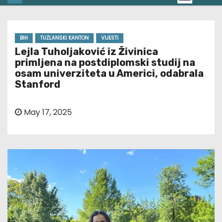
BIH
TUZLANSKI KANTON
VIJESTI
Lejla Tuholjaković iz Živinica
primljena na postdiplomski studij na
osam univerziteta u Americi, odabrala
Stanford
May 17, 2025