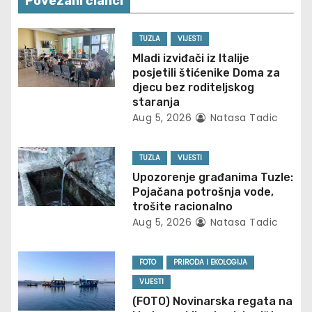
n
Povezani članci
a
TUZLA
VIJESTI
v
Mladi izviđači iz Italije
posjetili štićenike Doma za
i
djecu bez roditeljskog
staranja
g
Aug 5, 2026
Natasa Tadic
a
TUZLA
VIJESTI
t
Upozorenje građanima Tuzle:
Pojačana potrošnja vode,
i
trošite racionalno
Aug 5, 2026
Natasa Tadic
o
n
FOTO
PRIRODA I EKOLOGIJA
VIJESTI
(FOTO) Novinarska regata na