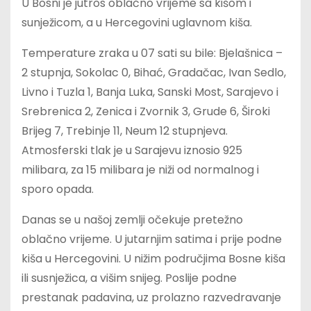
U Bosni je jutros oblačno vrijeme sa kišom i
sunježicom, a u Hercegovini uglavnom kiša.
Temperature zraka u 07 sati su bile: Bjelašnica –
2 stupnja, Sokolac 0, Bihać, Gradačac, Ivan Sedlo,
Livno i Tuzla 1, Banja Luka, Sanski Most, Sarajevo i
Srebrenica 2, Zenica i Zvornik 3, Grude 6, Široki
Brijeg 7, Trebinje 11, Neum 12 stupnjeva.
Atmosferski tlak je u Sarajevu iznosio 925
milibara, za 15 milibara je niži od normalnog i
sporo opada.
Danas se u našoj zemlji očekuje pretežno
oblačno vrijeme. U jutarnjim satima i prije podne
kiša u Hercegovini. U nižim područjima Bosne kiša
ili susnježica, a višim snijeg. Poslije podne
prestanak padavina, uz prolazno razvedravanje