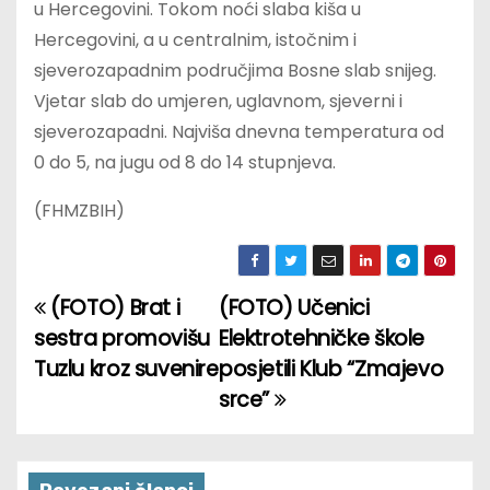
u Hercegovini. Tokom noći slaba kiša u
Hercegovini, a u centralnim, istočnim i
sjeverozapadnim područjima Bosne slab snijeg.
Vjetar slab do umjeren, uglavnom, sjeverni i
sjeverozapadni. Najviša dnevna temperatura od
0 do 5, na jugu od 8 do 14 stupnjeva.
(FHMZBIH)
(FOTO) Brat i
(FOTO) Učenici
P
sestra promovišu
Elektrotehničke škole
o
Tuzlu kroz suvenire
posjetili Klub “Zmajevo
srce”
s
t