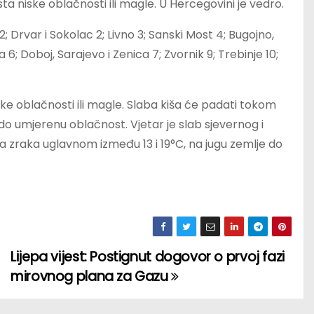
ta niske oblačnosti ili magle. U Hercegovini je vedro.
 Drvar i Sokolac 2; Livno 3; Sanski Most 4; Bugojno,
la 6; Doboj, Sarajevo i Zenica 7; Zvornik 9; Trebinje 10;
ske oblačnosti ili magle. Slaba kiša će padati tokom
o umjerenu oblačnost. Vjetar je slab sjevernog i
zraka uglavnom između 13 i 19°C, na jugu zemlje do
Lijepa vijest: Postignut dogovor o prvoj fazi
mirovnog plana za Gazu