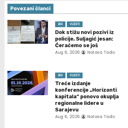
s
Povezani članci
t
n
BIH
VIJESTI
Dok stižu novi pozivi iz
a
policije, Suljagić jesan:
Ćeraćemo se još
v
Aug 6, 2026
Natasa Tadic
i
g
BIH
VIJESTI
Treće izdanje
a
konferencije „Horizonti
t
kapitala“ ponovo okuplja
regionalne lidere u
i
Sarajevu
Aug 6, 2026
Natasa Tadic
o