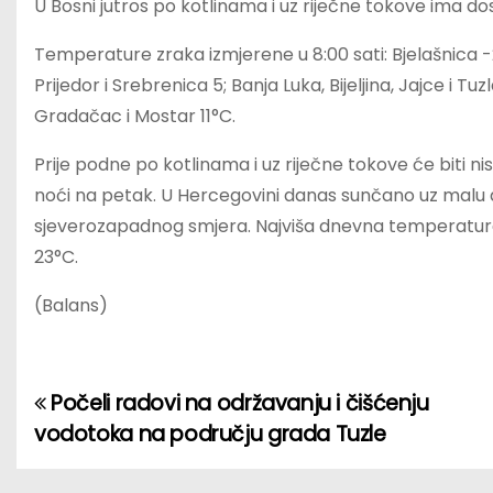
U Bosni jutros po kotlinama i uz riječne tokove ima dos
Temperature zraka izmjerene u 8:00 sati: Bjelašnica -2;
Prijedor i Srebrenica 5; Banja Luka, Bijeljina, Jajce i Tuz
Gradačac i Mostar 11°C.
Prije podne po kotlinama i uz riječne tokove će biti ni
noći na petak. U Hercegovini danas sunčano uz malu d
sjeverozapadnog smjera. Najviša dnevna temperatura 
23°C.
(Balans)
Počeli radovi na održavanju i čišćenju
P
vodotoka na području grada Tuzle
o