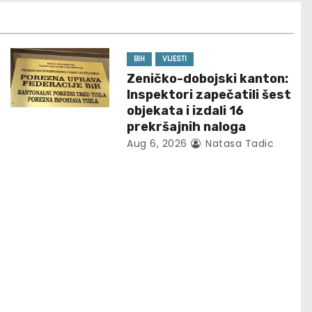
BIH
VIJESTI
Zeničko-dobojski kanton:
Inspektori zapečatili šest
objekata i izdali 16
prekršajnih naloga
Aug 6, 2026
Natasa Tadic