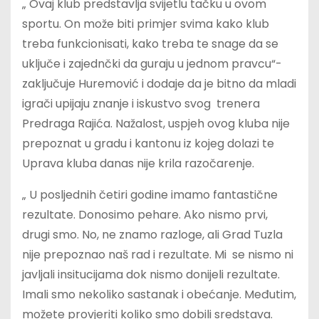
„ Ovaj klub predstavlja svijetlu tačku u ovom
sportu. On može biti primjer svima kako klub
treba funkcionisati, kako treba te snage da se
uključe i zajednčki da guraju u jednom pravcu“-
zaključuje Huremović i dodaje da je bitno da mladi
igrači upijaju znanje i iskustvo svog trenera
Predraga Rajića. Nažalost, uspjeh ovog kluba nije
prepoznat u gradu i kantonu iz kojeg dolazi te
Uprava kluba danas nije krila razočarenje.
„ U posljednih četiri godine imamo fantastične
rezultate. Donosimo pehare. Ako nismo prvi,
drugi smo. No, ne znamo razloge, ali Grad Tuzla
nije prepoznao naš rad i rezultate. Mi se nismo ni
javljali insitucijama dok nismo donijeli rezultate.
Imali smo nekoliko sastanak i obećanje. Međutim,
možete provjeriti koliko smo dobili sredstava.