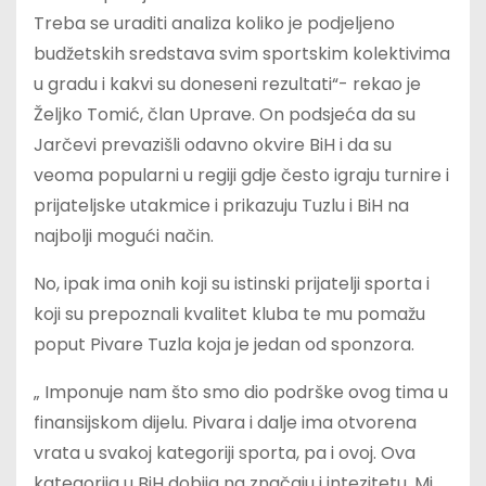
Treba se uraditi analiza koliko je podjeljeno
budžetskih sredstava svim sportskim kolektivima
u gradu i kakvi su doneseni rezultati“- rekao je
Željko Tomić, član Uprave. On podsjeća da su
Jarčevi prevazišli odavno okvire BiH i da su
veoma popularni u regiji gdje često igraju turnire i
prijateljske utakmice i prikazuju Tuzlu i BiH na
najbolji mogući način.
No, ipak ima onih koji su istinski prijatelji sporta i
koji su prepoznali kvalitet kluba te mu pomažu
poput Pivare Tuzla koja je jedan od sponzora.
„ Imponuje nam što smo dio podrške ovog tima u
finansijskom dijelu. Pivara i dalje ima otvorena
vrata u svakoj kategoriji sporta, pa i ovoj. Ova
kategorija u BiH dobija na značaju i intezitetu. Mi