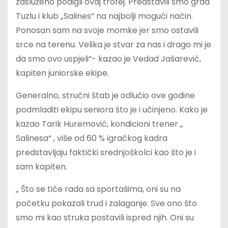
zasluženo podigli ovaj trofej. Predstavili smo grad
Tuzlu i klub „Salines“ na najbolji mogući način.
Ponosan sam na svoje momke jer smo ostavili
srce na terenu. Velika je stvar za nas i drago mi je
da smo ovo uspjeli“- kazao je Vedad Jašarević,
kapiten juniorske ekipe.
Generalno, stručni štab je odlučio ove godine
podmladiti ekipu seniora što je i učinjeno. Kako je
kazao Tarik Huremović, kondicioni trener „
Salinesa“ , više od 60 % igračkog kadra
predstavljaju faktički srednjoškolci kao što je i
sam kapiten.
„ Što se tiče rada sa sportašima, oni su na
početku pokazali trud i zalaganje. Sve ono što
smo mi kao struka postavili ispred njih. Oni su