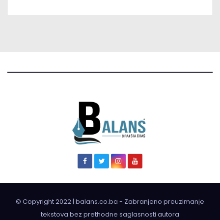
© Copyright 2022 | balans.co.ba - Zabranjeno preuzimanje
tekstova bez prethodne saglasnosti autora