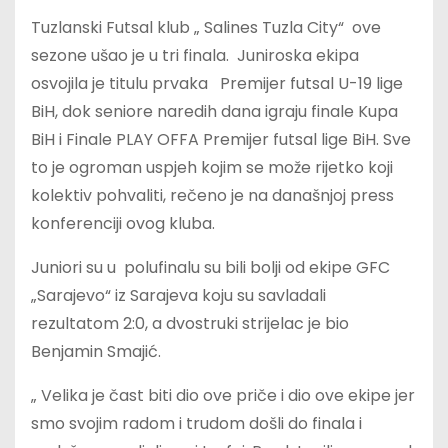
Tuzlanski Futsal klub „ Salines Tuzla City“ ove
sezone ušao je u tri finala. Juniroska ekipa
osvojila je titulu prvaka Premijer futsal U-19 lige
BiH, dok seniore naredih dana igraju finale Kupa
BiH i Finale PLAY OFFA Premijer futsal lige BiH. Sve
to je ogroman uspjeh kojim se može rijetko koji
kolektiv pohvaliti, rečeno je na današnjoj press
konferenciji ovog kluba.
Juniori su u polufinalu su bili bolji od ekipe GFC
„Sarajevo“ iz Sarajeva koju su savladali
rezultatom 2:0, a dvostruki strijelac je bio
Benjamin Smajić.
„ Velika je čast biti dio ove priče i dio ove ekipe jer
smo svojim radom i trudom došli do finala i