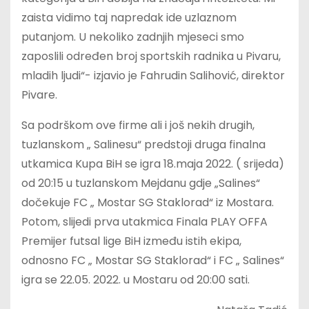
zaista vidimo taj napredak ide uzlaznom
putanjom. U nekoliko zadnjih mjeseci smo
zaposlili određen broj sportskih radnika u Pivaru,
mladih ljudi“- izjavio je Fahrudin Salihović, direktor
Pivare.
Sa podrškom ove firme ali i još nekih drugih,
tuzlanskom „ Salinesu“ predstoji druga finalna
utkamica Kupa BiH se igra 18.maja 2022. ( srijeda)
od 20:15 u tuzlanskom Mejdanu gdje „Salines“
dočekuje FC „ Mostar SG Staklorad“ iz Mostara.
Potom, slijedi prva utakmica Finala PLAY OFFA
Premijer futsal lige BiH između istih ekipa,
odnosno FC „ Mostar SG Staklorad“ i FC „ Salines“
igra se 22.05. 2022. u Mostaru od 20:00 sati.