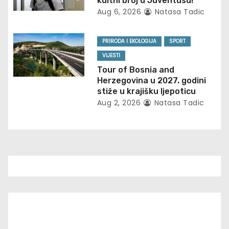
kultni broj u Juventusu!
a
Aug 6, 2026
Natasa Tadic
t
PRIRODA I EKOLOGIJA
SPORT
i
VIJESTI
Tour of Bosnia and
o
Herzegovina u 2027. godini
stiže u krajišku ljepoticu
n
Aug 2, 2026
Natasa Tadic