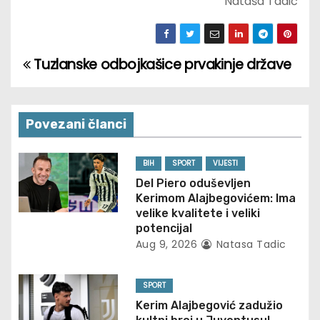
Nataša Tadić
Tuzlanske odbojkašice prvakinje države
P
o
s
Povezani članci
t
BIH
SPORT
VIJESTI
n
Del Piero oduševljen
Kerimom Alajbegovićem: Ima
a
velike kvalitete i veliki
potencijal
v
Aug 9, 2026
Natasa Tadic
i
SPORT
g
Kerim Alajbegović zadužio