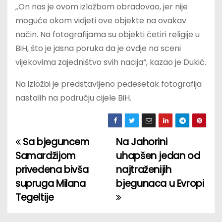
„On nas je ovom izložbom obradovao, jer nije
moguće okom vidjeti ove objekte na ovakav
način. Na fotografijama su objekti četiri religije u
BiH, što je jasna poruka da je ovdje na sceni
vijekovima zajedništvo svih nacija“, kazao je Dukić.
Na izložbi je predstavljeno pedesetak fotografija
nastalih na području cijele BiH.
Sa bjeguncem
Na Jahorini
P
Samardžijom
uhapšen jedan od
o
privedena bivša
najtraženijih
supruga Milana
bjegunaca u Evropi
s
Tegeltije
t