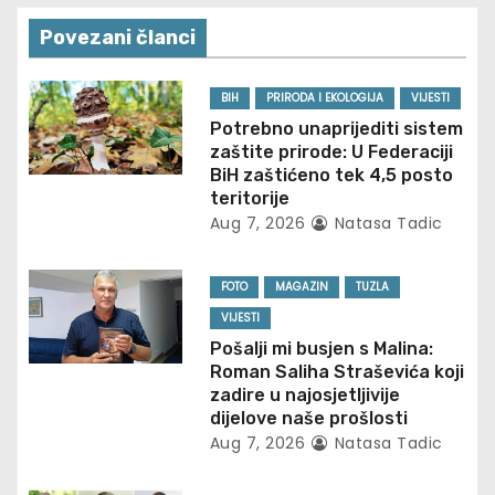
n
Povezani članci
a
v
BIH
PRIRODA I EKOLOGIJA
VIJESTI
Potrebno unaprijediti sistem
i
zaštite prirode: U Federaciji
BiH zaštićeno tek 4,5 posto
g
teritorije
Aug 7, 2026
Natasa Tadic
a
t
FOTO
MAGAZIN
TUZLA
VIJESTI
i
Pošalji mi busjen s Malina:
Roman Saliha Straševića koji
o
zadire u najosjetljivije
dijelove naše prošlosti
n
Aug 7, 2026
Natasa Tadic