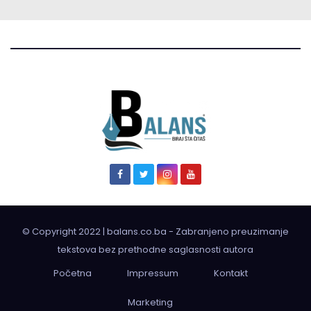
© Copyright 2022 | balans.co.ba - Zabranjeno preuzimanje
tekstova bez prethodne saglasnosti autora
Početna
Impressum
Kontakt
Marketing