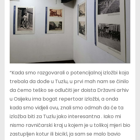
“Kada smo razgovarali o potencijalnoj izložbi koja
trebala da dođe u Tuzlu, u prvi mah nam se činilo
da ćemo teško se odlučiti jer doista Državni arhiv
u Osijeku ima bogat repertoar izložbi, a onda
kada smo vidjeli ovu, znali smo odmah da će ta
izložba biti za Tuzlu jako interesantna . Iako mi
nismo ravničarski kraj u kojem je u tolikoj mjeri bio
zastupljen kotur ili bicikl, ja sam se malo bavio