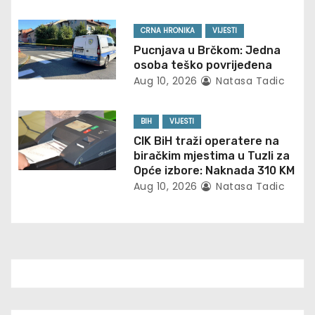
t
CRNA HRONIKA
VIJESTI
i
Pucnjava u Brčkom: Jedna
osoba teško povrijeđena
o
Aug 10, 2026
Natasa Tadic
n
BIH
VIJESTI
CIK BiH traži operatere na
biračkim mjestima u Tuzli za
Opće izbore: Naknada 310 KM
Aug 10, 2026
Natasa Tadic