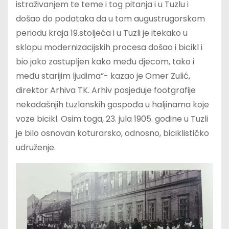
istraživanjem te teme i tog pitanja i u Tuzlu i
došao do podataka da u tom augustrugorskom
periodu kraja 19.stoljeća i u Tuzli je itekako u
sklopu modernizacijskih procesa došao i bicikl i
bio jako zastupljen kako među djecom, tako i
među starijim ljudima”- kazao je Omer Zulić,
direktor Arhiva TK. Arhiv posjeduje footgrafije
nekadašnjih tuzlanskih gospođa u haljinama koje
voze bicikl. Osim toga, 23. jula 1905. godine u Tuzli
je bilo osnovan koturarsko, odnosno, biciklističko
udruženje.