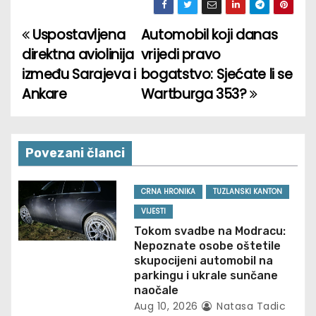
Uspostavljena
Automobil koji danas
P
direktna aviolinija
vrijedi pravo
o
između Sarajeva i
bogatstvo: Sjećate li se
Ankare
Wartburga 353?
s
t
n
Povezani članci
a
CRNA HRONIKA
TUZLANSKI KANTON
v
VIJESTI
Tokom svadbe na Modracu:
i
Nepoznate osobe oštetile
skupocijeni automobil na
g
parkingu i ukrale sunčane
naočale
a
Aug 10, 2026
Natasa Tadic