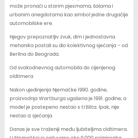
može pronaći u starim pjesmama, šalama i
urbanim anegdotama kao simbol jedne drugačije
automobilske ere.
Njegov prepoznatljiv zvuk, dim i jednostavna
mehanika postali su dio kolektivnog sjećanja – od
Berlina do Beograda.
Od svakodnevnog automobila do cijenjenog
oldtimera
Nakon ujedinjenja Njemačke 1990. godine,
proizvodnja Wartburga ugašena je 1991. godine, a
model je postepeno nestao s tržišta. Ipak, nije
nestao iz sjećanja.
Danas je sve traženiji među ljubiteljima oldtimera.
U Njemačkoj je sačuvano oko 9.000 primjeraka,