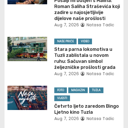
Pošalji mi busjen s Malina:
i
Roman Saliha Straševića koji
zadire u najosjetljivije
g
dijelove naše prošlosti
Aug 7, 2026
Natasa Tadic
a
t
NAŠE PRIČE
VIDEO
Stara parna lokomotiva u
i
Tuzli zablistala u novom
ruhu: Sačuvan simbol
o
željezničke prošlosti grada
Aug 7, 2026
Natasa Tadic
n
FOTO
MAGAZIN
TUZLA
VIJESTI
Četvrto ljeto zaredom Bingo
Ljetno kino Tuzla
Aug 7, 2026
Natasa Tadic