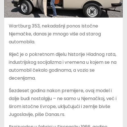
Wartburg 353, nekadašnji ponos Istočne
Njemačke, danas je mnogo više od starog
automobila.
Riječ je o pokretnom dijelu historije Hladnog rata,
industrijskog socijalizma i vremena u kojem se na
automobil čekalo godinama, a vozio se
decenijama.
Šezdeset godina nakon premijere, ovaj model i
dalje budi nostalgiju – ne samo u Njemačkoj, već i
širom istočne Evrope, uključujući i zemlje bivše
Jugoslavije, piše Danas.rs.
Proizveden u fabrici u Eisenachu 1966. godine,