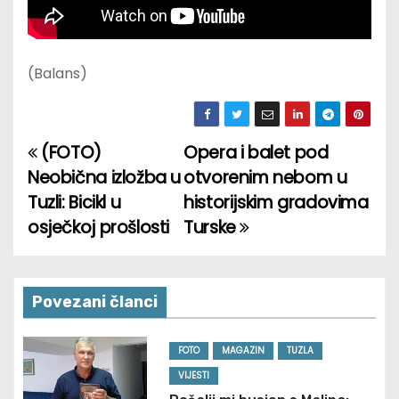
(Balans)
(FOTO)
Opera i balet pod
P
Neobična izložba u
otvorenim nebom u
o
Tuzli: Bicikl u
historijskim gradovima
osječkoj prošlosti
Turske
s
t
n
Povezani članci
a
FOTO
MAGAZIN
TUZLA
v
VIJESTI