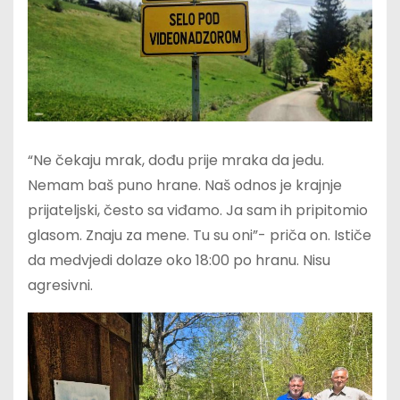
“Ne čekaju mrak, dođu prije mraka da jedu.
Nemam baš puno hrane. Naš odnos je krajnje
prijateljski, često sa viđamo. Ja sam ih pripitomio
glasom. Znaju za mene. Tu su oni”- priča on. Ističe
da medvjedi dolaze oko 18:00 po hranu. Nisu
agresivni.