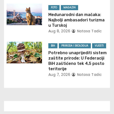
a
FOTO
MAGAZIN
t
Međunarodni dan mačaka:
Najbolji ambasadori turizma
i
u Turskoj
Aug 8, 2026
Natasa Tadic
o
n
BIH
PRIRODA I EKOLOGIJA
VIJESTI
Potrebno unaprijediti sistem
zaštite prirode: U Federaciji
BiH zaštićeno tek 4,5 posto
teritorije
Aug 7, 2026
Natasa Tadic