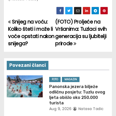
Snijeg na voću:
(FOTO) Proljeće na
P
Koliko šteti i može li
Vršanima: Tuzlaci svih
o
voće opstati nakon
generacija su ljubitelji
snijega?
prirode
s
t
n
Povezani članci
a
FOTO
MAGAZIN
v
Panonska jezera bilježe
odličnu posjetu: Tuzlu ovog
i
ljeta obišlo oko 250.000
turista
g
Aug 9, 2026
Natasa Tadic