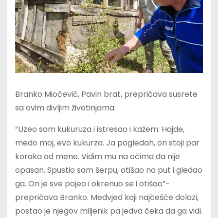
Branko Miočević, Pavin brat, prepričava susrete
sa ovim divljim životinjama.
“Uzeo sam kukuruza i istresao i kažem: Hajde,
medo moj, evo kukurza. Ja pogledah, on stoji par
koraka od mene. Vidim mu na očima da nije
opasan. Spustio sam šerpu, otišao na put i gledao
ga. On je sve pojeo i okrenuo se i otišao”-
prepričava Branko. Medvjed koji najčešće dolazi,
postao je njegov miljenik pa jedva čeka da ga vidi.