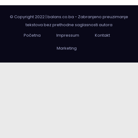
© Copyright 2022 | balans.co.ba - Zabranjeno preuzimanje
tekstova bez prethodne saglasnosti autora
Početna
Impressum
Kontakt
Marketing