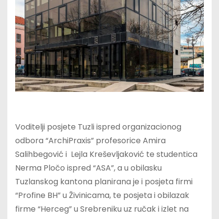
Voditelji posjete Tuzli ispred organizacionog
odbora “ArchiPraxis” profesorice Amira
Salihbegović i Lejla Kreševljaković te studentica
Nerma Pločo ispred “ASA”, a u obilasku
Tuzlanskog kantona planirana je i posjeta firmi
“Profine BH” u Živinicama, te posjeta i obilazak
firme “Herceg” u Srebreniku uz ručak i izlet na