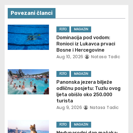
t
Povezani članci
n
FOTO
MAGAZIN
a
Dominacija pod vodom:
Ronioci iz Lukavca prvaci
v
Bosne i Hercegovine
Aug 10, 2026
Natasa Tadic
i
g
FOTO
MAGAZIN
Panonska jezera bilježe
a
odličnu posjetu: Tuzlu ovog
ljeta obišlo oko 250.000
t
turista
Aug 9, 2026
Natasa Tadic
i
o
FOTO
MAGAZIN
Međunarodni dan mačaka: