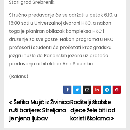
Stari grad Srebrenik.
Stručno predavanje će se održati u petak 6.10. u
15:00 sati u Univerzalnoj dvorani HKC, a nakon
toga je planiran obilazak kompleksa HKC i
druženje za sve goste. Nakon programa u HKC
profesori i studenti će prošetati kroz gradsku
jezgru Tuzle do Panonskih jezera uz prateća
predavanja arhitektice Ane Bosankić.
(Balans)
Šefika Mujić iz Živinica
Roditelji školske
P
ruši barijere: Streljana
djece žele biti od
o
je njena ljubav
koristi školama
s